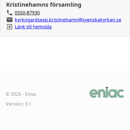
Kristinehamns församling
0550-87930
kyrkogardsexp.kristinehamn@svenskakyrkan.se
Länk till hemsida
©
2026
-
Eniac
Version: 3.1