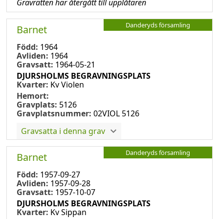
Gravrätten har återgått till upplåtaren
Danderyds församling
Barnet
Född:
1964
Avliden:
1964
Gravsatt:
1964-05-21
DJURSHOLMS BEGRAVNINGSPLATS
Kvarter:
Kv Violen
Hemort:
Gravplats:
5126
Gravplatsnummer:
02VIOL 5126
Gravsatta i denna grav
Danderyds församling
Barnet
Född:
1957-09-27
Avliden:
1957-09-28
Gravsatt:
1957-10-07
DJURSHOLMS BEGRAVNINGSPLATS
Kvarter:
Kv Sippan