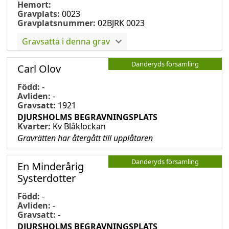
Hemort:
Gravplats:
0023
Gravplatsnummer:
02BJRK 0023
Gravsatta i denna grav
Danderyds församling
Carl Olov
Född:
-
Avliden:
-
Gravsatt:
1921
DJURSHOLMS BEGRAVNINGSPLATS
Kvarter:
Kv Blåklockan
Gravrätten har återgått till upplåtaren
Danderyds församling
En Minderårig
Systerdotter
Född:
-
Avliden:
-
Gravsatt:
-
DJURSHOLMS BEGRAVNINGSPLATS