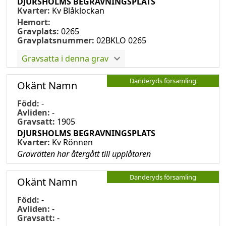
DJURSHOLMS BEGRAVNINGSPLATS
Kvarter:
Kv Blåklockan
Hemort:
Gravplats:
0265
Gravplatsnummer:
02BKLO 0265
Gravsatta i denna grav
Danderyds församling
Okänt Namn
Född:
-
Avliden:
-
Gravsatt:
1905
DJURSHOLMS BEGRAVNINGSPLATS
Kvarter:
Kv Rönnen
Gravrätten har återgått till upplåtaren
Danderyds församling
Okänt Namn
Född:
-
Avliden:
-
Gravsatt:
-