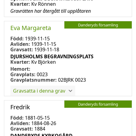
Kvarter:
Kv Rönnen
Gravrätten har återgått till upplåtaren
Danderyds församling
Eva Margareta
Född:
1939-11-15
Avliden:
1939-11-15
Gravsatt:
1939-11-18
DJURSHOLMS BEGRAVNINGSPLATS
Kvarter:
Kv Björken
Hemort:
Gravplats:
0023
Gravplatsnummer:
02BJRK 0023
Gravsatta i denna grav
Danderyds församling
Fredrik
Född:
1881-05-15
Avliden:
1884-08-26
Gravsatt:
1884
DANDERYDS KYRKOGÅRD