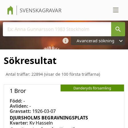
SVENSKAGRAVAR
Avancerad sökning
Sökresultat
Antal träffar:
22894
(visar de 100 första träffarna)
Danderyds församling
1 Bror
Född:
-
Avliden:
-
Gravsatt:
1926-03-07
DJURSHOLMS BEGRAVNINGSPLATS
Kvarter:
Kv Hasseln