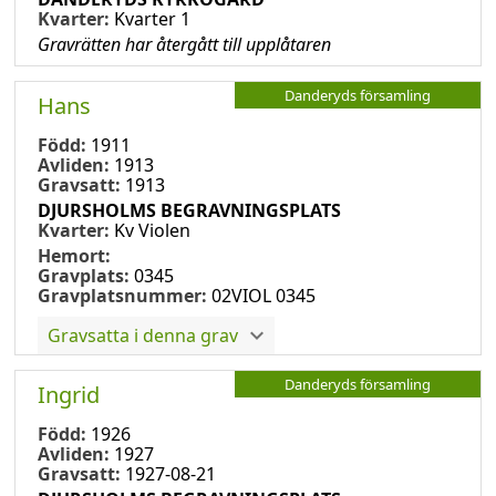
Kvarter:
Kvarter 1
Gravrätten har återgått till upplåtaren
Danderyds församling
Hans
Född:
1911
Avliden:
1913
Gravsatt:
1913
DJURSHOLMS BEGRAVNINGSPLATS
Kvarter:
Kv Violen
Hemort:
Gravplats:
0345
Gravplatsnummer:
02VIOL 0345
Gravsatta i denna grav
Danderyds församling
Ingrid
Född:
1926
Avliden:
1927
Gravsatt:
1927-08-21