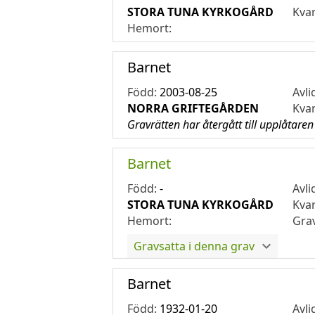
STORA TUNA KYRKOGÅRD
Kva
Hemort:
Barnet
Född:
2003-08-25
Avli
NORRA GRIFTEGÅRDEN
Kva
Gravrätten har återgått till upplåtaren
Barnet
Född:
-
Avli
STORA TUNA KYRKOGÅRD
Kva
Hemort:
Gra
Gravsatta i denna grav
Barnet
Född:
1932-01-20
Avli