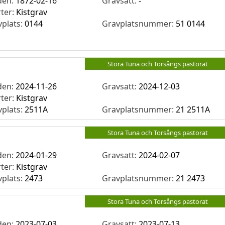
den:
1872-02-16
Gravsatt:
-
rter:
Kistgrav
vplats:
0144
Gravplatsnummer:
51 0144
Stora Tuna och Torsångs pastorat
den:
2024-11-26
Gravsatt:
2024-12-03
rter:
Kistgrav
vplats:
2511A
Gravplatsnummer:
21 2511A
Stora Tuna och Torsångs pastorat
den:
2024-01-29
Gravsatt:
2024-02-07
rter:
Kistgrav
vplats:
2473
Gravplatsnummer:
21 2473
Stora Tuna och Torsångs pastorat
den:
2023-07-03
Gravsatt:
2023-07-13