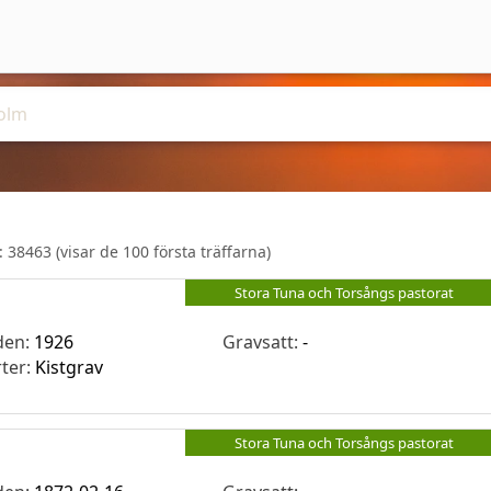
r:
38463
(visar de 100 första träffarna)
Stora Tuna och Torsångs pastorat
den:
1926
Gravsatt:
-
rter:
Kistgrav
Stora Tuna och Torsångs pastorat