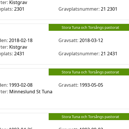
rter:
Kistgrav
vplats:
2301
Gravplatsnummer:
21 2301
Stora Tuna och Torsångs pastorat
den:
2018-02-18
Gravsatt:
2018-03-12
rter:
Kistgrav
vplats:
2431
Gravplatsnummer:
21 2431
Stora Tuna och Torsångs pastorat
den:
1993-02-08
Gravsatt:
1993-05-05
rter:
Minneslund St Tuna
Stora Tuna och Torsångs pastorat