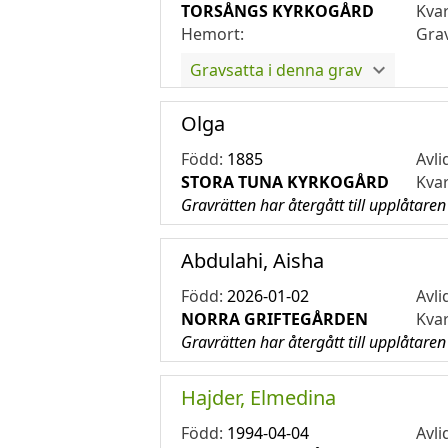
TORSÅNGS KYRKOGÅRD
Kva
Hemort:
Gra
Gravsatta i denna grav
Olga
Född:
1885
Avli
STORA TUNA KYRKOGÅRD
Kva
Gravrätten har återgått till upplåtaren
Abdulahi, Aisha
Född:
2026-01-02
Avli
NORRA GRIFTEGÅRDEN
Kva
Gravrätten har återgått till upplåtaren
Hajder, Elmedina
Född:
1994-04-04
Avli