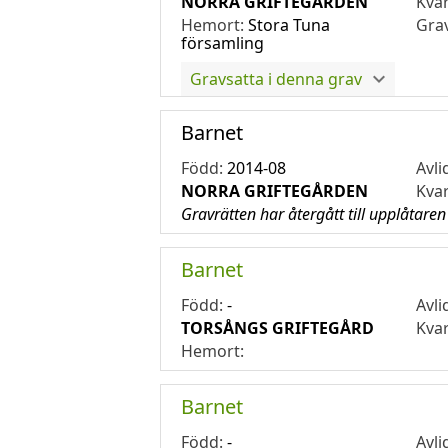
NORRA GRIFTEGÅRDEN
Kva
Hemort:
Stora Tuna
Gra
församling
Gravsatta i denna grav
Barnet
Född:
2014-08
Avli
NORRA GRIFTEGÅRDEN
Kva
Gravrätten har återgått till upplåtaren
Barnet
Född:
-
Avli
TORSÅNGS GRIFTEGÅRD
Kva
Hemort:
Barnet
Född:
-
Avli