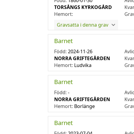
Född:
1860-01-30
Avli
TORSÅNGS KYRKOGÅRD
Kva
Hemort:
Gra
Gravsatta i denna grav
Barnet
Född:
2024-11-26
Avli
NORRA GRIFTEGÅRDEN
Kva
Hemort:
Ludvika
Gra
Barnet
Född:
-
Avli
NORRA GRIFTEGÅRDEN
Kva
Hemort:
Borlänge
Gra
Barnet
Född:
2023-07-04
Avli