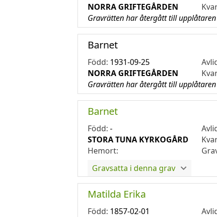
NORRA GRIFTEGÅRDEN
Kva
Gravrätten har återgått till upplåtaren
Barnet
Född:
1931-09-25
Avli
NORRA GRIFTEGÅRDEN
Kva
Gravrätten har återgått till upplåtaren
Barnet
Född:
-
Avli
STORA TUNA KYRKOGÅRD
Kva
Hemort:
Gra
Gravsatta i denna grav
Matilda Erika
Född:
1857-02-01
Avli