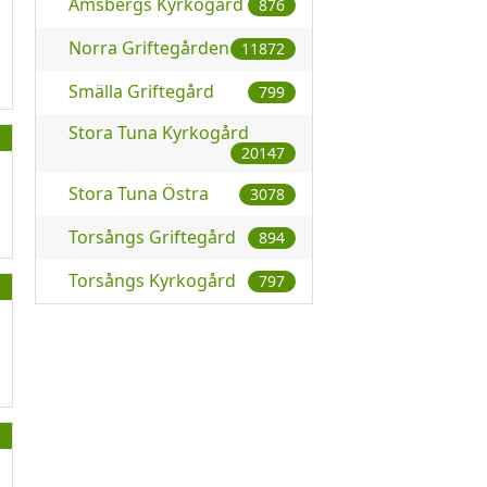
Amsbergs Kyrkogård
876
Norra Griftegården
11872
Smälla Griftegård
799
Stora Tuna Kyrkogård
20147
Stora Tuna Östra
3078
Torsångs Griftegård
894
Torsångs Kyrkogård
797