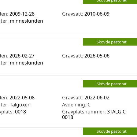
Skövde pastorat
den:
2009-12-28
Gravsatt:
2010-06-09
rter:
minneslunden
Skövde pastorat
den:
2026-02-27
Gravsatt:
2026-05-06
rter:
minneslunden
Skövde pastorat
den:
2022-05-08
Gravsatt:
2022-06-02
rter:
Talgoxen
Avdelning:
C
vplats:
0018
Gravplatsnummer:
3TALG C
0018
Skövde pastorat