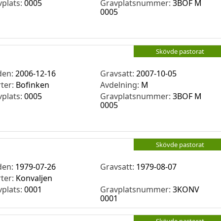
vplats:
0005
Gravplatsnummer:
3BOF M
0005
Skövde pastorat
den:
2006-12-16
Gravsatt:
2007-10-05
rter:
Bofinken
Avdelning:
M
vplats:
0005
Gravplatsnummer:
3BOF M
0005
Skövde pastorat
den:
1979-07-26
Gravsatt:
1979-08-07
rter:
Konvaljen
vplats:
0001
Gravplatsnummer:
3KONV
0001