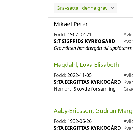
Gravsatta i denna grav
Mikael Peter
Född:
1962-02-21
Avli
S:T SIGFRIDS KYRKOGÅRD
Kva
Gravrätten har återgått till upplåtaren
Hagdahl, Lova Elisabeth
Född:
2022-11-05
Avli
S:TA BIRGITTAS KYRKOGÅRD
Kva
Hemort:
Skövde församling
Gra
Aaby-Ericsson, Gudrun Marg
Född:
1932-06-26
Avli
S:TA BIRGITTAS KYRKOGÅRD
Kva