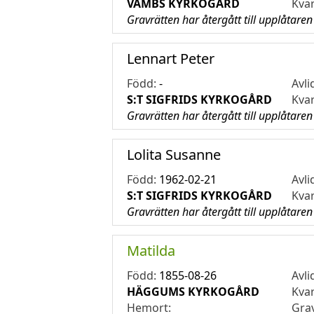
VÅMBS KYRKOGÅRD
Kva
Gravrätten har återgått till upplåtaren
Lennart Peter
Född:
-
Avli
S:T SIGFRIDS KYRKOGÅRD
Kva
Gravrätten har återgått till upplåtaren
Lolita Susanne
Född:
1962-02-21
Avli
S:T SIGFRIDS KYRKOGÅRD
Kva
Gravrätten har återgått till upplåtaren
Matilda
Född:
1855-08-26
Avli
HÄGGUMS KYRKOGÅRD
Kva
Hemort:
Gra