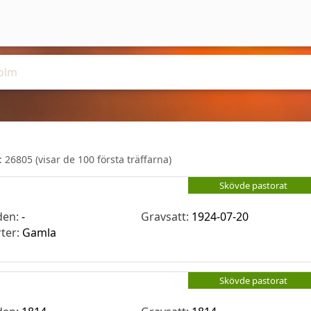
r:
26805
(visar de 100 första träffarna)
Skövde pastorat
den:
-
Gravsatt:
1924-07-20
rter:
Gamla
Skövde pastorat