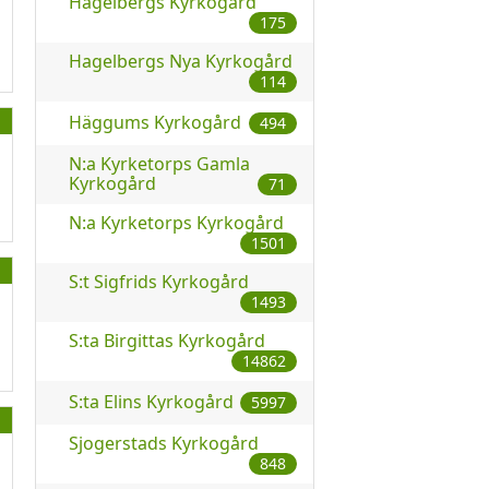
Hagelbergs Kyrkogård
175
Hagelbergs Nya Kyrkogård
114
Häggums Kyrkogård
494
N:a Kyrketorps Gamla
Kyrkogård
71
N:a Kyrketorps Kyrkogård
1501
S:t Sigfrids Kyrkogård
1493
S:ta Birgittas Kyrkogård
14862
S:ta Elins Kyrkogård
5997
Sjogerstads Kyrkogård
848