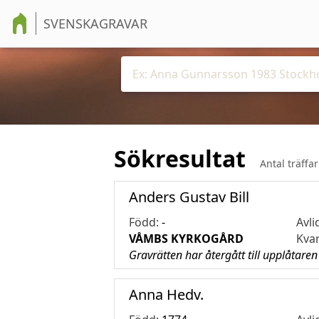
SVENSKAGRAVAR
Sökresultat
Antal träffa
Anders Gustav Bill
Född:
-
Avli
VÅMBS KYRKOGÅRD
Kva
Gravrätten har återgått till upplåtaren
Anna Hedv.