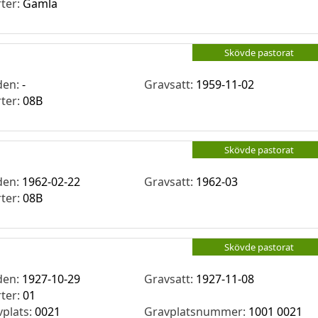
rter:
Gamla
Skövde pastorat
den:
-
Gravsatt:
1959-11-02
rter:
08B
Skövde pastorat
den:
1962-02-22
Gravsatt:
1962-03
rter:
08B
Skövde pastorat
den:
1927-10-29
Gravsatt:
1927-11-08
rter:
01
vplats:
0021
Gravplatsnummer:
1001 0021