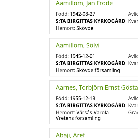
Aamillom, Jan Frode
Född:
1942-08-27
Avli
S:TA BIRGITTAS KYRKOGÅRD
Kva
Hemort:
Skövde
Aamillom, Sölvi
Född:
1945-12-01
Avli
S:TA BIRGITTAS KYRKOGÅRD
Kva
Hemort:
Skövde församling
Aarnes, Torbjörn Ernst Gösta
Född:
1955-12-18
Avli
S:TA BIRGITTAS KYRKOGÅRD
Kva
Hemort:
Värsås-Varola-
Gra
Vretens församling
Abaji, Aref