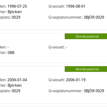
den:
1996-07-25
Gravsatt:
1996-08-01
rter:
Björken
vplats:
0029
Gravplatsnummer:
3BJÖR 0029
Skövde pastorat
den:
-
Gravsatt:
-
rter:
08B
Skövde pastorat
den:
2006-01-04
Gravsatt:
2006-01-19
rter:
Björken
vplats:
0029
Gravplatsnummer:
3BJÖR 0029