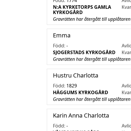
Född:
1774
Avli
N:A KYRKETORPS GAMLA
Kva
KYRKOGÅRD
Gravrätten har återgått till upplåtaren
Emma
Född:
-
Avli
SJOGERSTADS KYRKOGÅRD
Kva
Gravrätten har återgått till upplåtaren
Hustru Charlotta
Född:
1829
Avli
HÄGGUMS KYRKOGÅRD
Kva
Gravrätten har återgått till upplåtaren
Karin Anna Charlotta
Född:
-
Avli