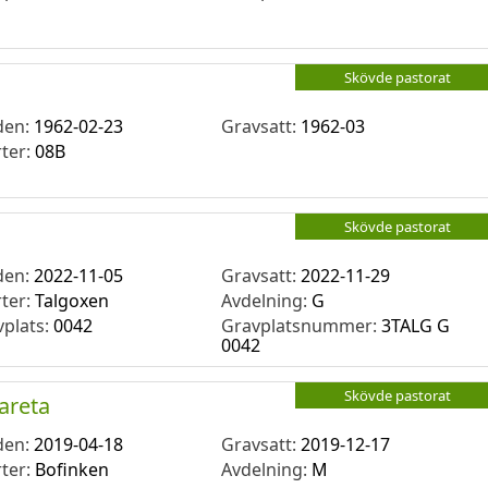
Skövde pastorat
den:
1962-02-23
Gravsatt:
1962-03
rter:
08B
Skövde pastorat
den:
2022-11-05
Gravsatt:
2022-11-29
rter:
Talgoxen
Avdelning:
G
vplats:
0042
Gravplatsnummer:
3TALG G
0042
Skövde pastorat
areta
den:
2019-04-18
Gravsatt:
2019-12-17
rter:
Bofinken
Avdelning:
M