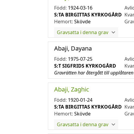
Född:
1924-03-16
Avli
S:TA BIRGITTAS KYRKOGÅRD
Kva
Hemort:
Skövde
Gra
Gravsatta i denna grav
Abaji, Dayana
Född:
1975-07-25
Avli
S:T SIGFRIDS KYRKOGÅRD
Kva
Gravrätten har återgått till upplåtaren
Abaji, Zaghic
Född:
1920-01-24
Avli
S:TA BIRGITTAS KYRKOGÅRD
Kva
Hemort:
Skövde
Gra
Gravsatta i denna grav