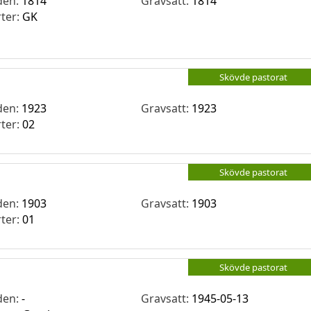
den:
1814
Gravsatt:
1814
rter:
GK
Skövde pastorat
den:
1923
Gravsatt:
1923
rter:
02
Skövde pastorat
den:
1903
Gravsatt:
1903
rter:
01
Skövde pastorat
den:
-
Gravsatt:
1945-05-13