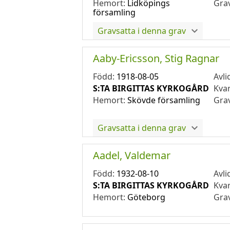
Hemort:
Lidköpings
Gra
församling
Gravsatta i denna grav
Aaby-Ericsson, Stig Ragnar
Född:
1918-08-05
Avli
S:TA BIRGITTAS KYRKOGÅRD
Kva
Hemort:
Skövde församling
Gra
Gravsatta i denna grav
Aadel, Valdemar
Född:
1932-08-10
Avli
S:TA BIRGITTAS KYRKOGÅRD
Kva
Hemort:
Göteborg
Gra