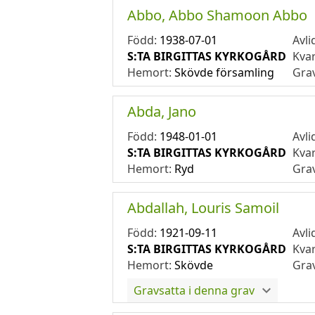
Abbo, Abbo Shamoon Abbo
Född:
1938-07-01
Avli
S:TA BIRGITTAS KYRKOGÅRD
Kva
Hemort:
Skövde församling
Gra
Abda, Jano
Född:
1948-01-01
Avli
S:TA BIRGITTAS KYRKOGÅRD
Kva
Hemort:
Ryd
Gra
Abdallah, Louris Samoil
Född:
1921-09-11
Avli
S:TA BIRGITTAS KYRKOGÅRD
Kva
Hemort:
Skövde
Gra
Gravsatta i denna grav