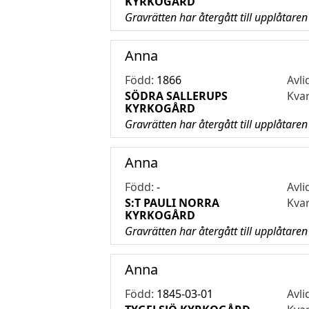
KYRKOGÅRD
Gravrätten har återgått till upplåtaren
Anna
Född:
1866
Avli
SÖDRA SALLERUPS
Kva
KYRKOGÅRD
Gravrätten har återgått till upplåtaren
Anna
Född:
-
Avli
S:T PAULI NORRA
Kva
KYRKOGÅRD
Gravrätten har återgått till upplåtaren
Anna
Född:
1845-03-01
Avli