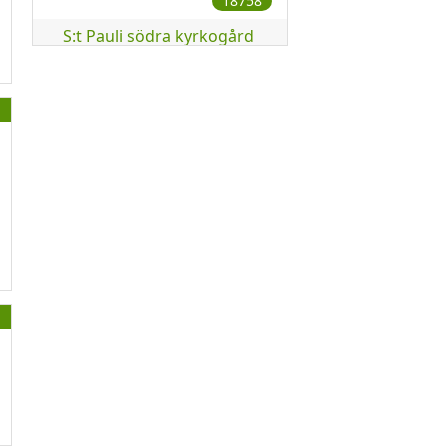
18758
S:t Pauli södra kyrkogård
13862
Södra Sallerups kyrkogård
1160
Tygelsjö kyrkogård
1633
Västra Klagstorps
kyrkogård
1126
Västra Skrävlinge
kyrkogård
9117
Östra kyrkogården
75448