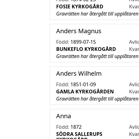
FOSIE KYRKOGÅRD
Kva
Gravrätten har återgått till upplåtaren
Anders Magnus
Född:
1899-07-15
Avli
BUNKEFLO KYRKOGÅRD
Kva
Gravrätten har återgått till upplåtaren
Anders Wilhelm
Född:
1851-01-09
Avli
GAMLA KYRKOGÅRDEN
Kva
Gravrätten har återgått till upplåtaren
Anna
Född:
1872
Avli
SÖDRA SALLERUPS
Kva