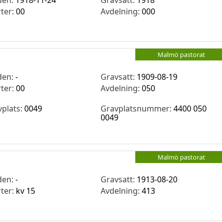
den:
1918-11-24
Gravsatt:
1918
rter:
00
Avdelning:
000
Malmö pastorat
den:
-
Gravsatt:
1909-08-19
rter:
00
Avdelning:
050
vplats:
0049
Gravplatsnummer:
4400 050
0049
Malmö pastorat
den:
-
Gravsatt:
1913-08-20
rter:
kv 15
Avdelning:
413