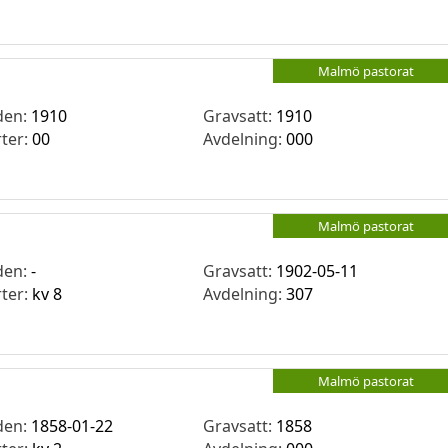
Malmö pastorat
den:
1910
Gravsatt:
1910
rter:
00
Avdelning:
000
Malmö pastorat
den:
-
Gravsatt:
1902-05-11
rter:
kv 8
Avdelning:
307
Malmö pastorat
den:
1858-01-22
Gravsatt:
1858