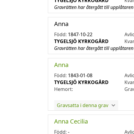
TYGELSJÖ KYRKOGÅRD
Kva
Gravrätten har återgått till upplåtaren
Anna
Född:
1847-10-22
Avli
TYGELSJÖ KYRKOGÅRD
Kva
Gravrätten har återgått till upplåtaren
Anna
Född:
1843-01-08
Avli
TYGELSJÖ KYRKOGÅRD
Kva
Hemort:
Gra
Gravsatta i denna grav
Anna Cecilia
Född:
-
Avli