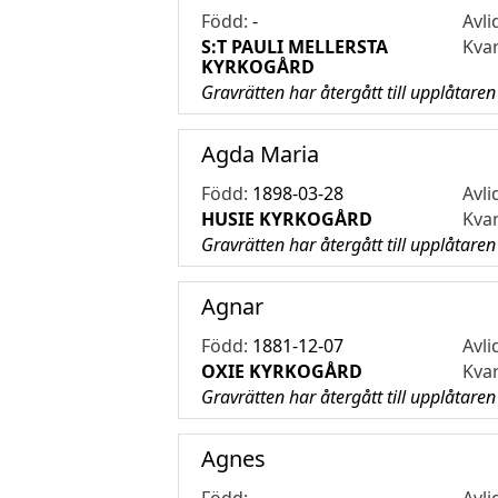
Född:
-
Avli
S:T PAULI MELLERSTA
Kva
KYRKOGÅRD
Gravrätten har återgått till upplåtaren
Agda Maria
Född:
1898-03-28
Avli
HUSIE KYRKOGÅRD
Kva
Gravrätten har återgått till upplåtaren
Agnar
Född:
1881-12-07
Avli
OXIE KYRKOGÅRD
Kva
Gravrätten har återgått till upplåtaren
Agnes