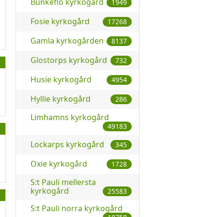
Bunkeflo kyrkogård
1949
Fosie kyrkogård
17268
Gamla kyrkogården
8137
Glostorps kyrkogård
732
Husie kyrkogård
4954
Hyllie kyrkogård
286
Limhamns kyrkogård
49183
Lockarps kyrkogård
345
Oxie kyrkogård
1728
S:t Pauli mellersta
kyrkogård
25583
S:t Pauli norra kyrkogård