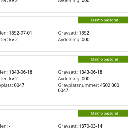
rter:
kv 2
Avdelning:
000
Malmö pastorat
den:
1852-07-01
Gravsatt:
1852
rter:
kv 2
Avdelning:
000
Malmö pastorat
den:
1843-06-18
Gravsatt:
1843-06-18
rter:
kv 2
Avdelning:
000
vplats:
0047
Gravplatsnummer:
4502 000
0047
Malmö pastorat
den:
-
Gravsatt:
1870-03-14