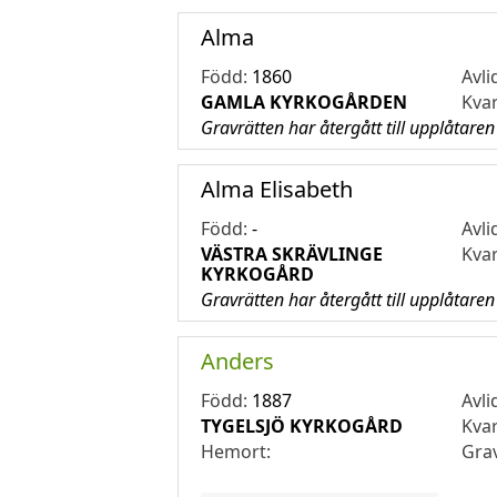
Alma
Född:
1860
Avli
GAMLA KYRKOGÅRDEN
Kva
Gravrätten har återgått till upplåtaren
Alma Elisabeth
Född:
-
Avli
VÄSTRA SKRÄVLINGE
Kva
KYRKOGÅRD
Gravrätten har återgått till upplåtaren
Anders
Född:
1887
Avli
TYGELSJÖ KYRKOGÅRD
Kva
Hemort:
Gra