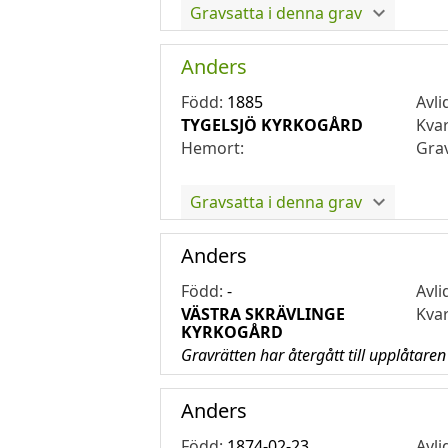
Gravsatta i denna grav
Anders
Född:
1885
Avli
TYGELSJÖ KYRKOGÅRD
Kva
Hemort:
Gra
Gravsatta i denna grav
Anders
Född:
-
Avli
VÄSTRA SKRÄVLINGE
Kva
KYRKOGÅRD
Gravrätten har återgått till upplåtaren
Anders
Född:
1874-02-23
Avli