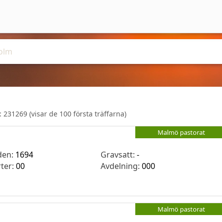
r:
231269
(visar de 100 första träffarna)
Malmö pastorat
den:
1694
Gravsatt:
-
rter:
00
Avdelning:
000
Malmö pastorat