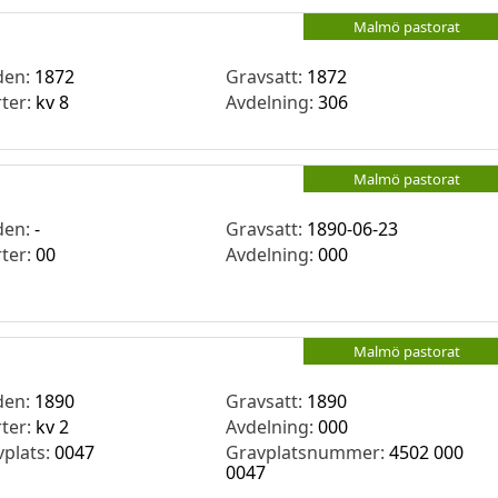
Malmö pastorat
den:
1872
Gravsatt:
1872
rter:
kv 8
Avdelning:
306
Malmö pastorat
den:
-
Gravsatt:
1890-06-23
rter:
00
Avdelning:
000
Malmö pastorat
den:
1890
Gravsatt:
1890
rter:
kv 2
Avdelning:
000
vplats:
0047
Gravplatsnummer:
4502 000
0047