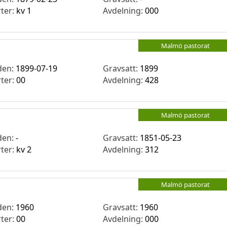
rter:
kv 1
Avdelning:
000
Malmö pastorat
den:
1899-07-19
Gravsatt:
1899
rter:
00
Avdelning:
428
Malmö pastorat
den:
-
Gravsatt:
1851-05-23
rter:
kv 2
Avdelning:
312
Malmö pastorat
den:
1960
Gravsatt:
1960
rter:
00
Avdelning:
000