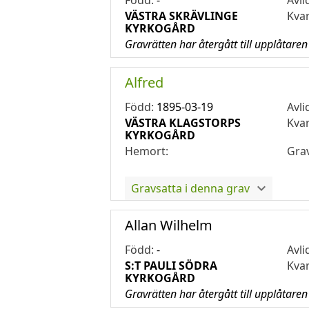
Född:
-
Avli
VÄSTRA SKRÄVLINGE
Kva
KYRKOGÅRD
Gravrätten har återgått till upplåtaren
Alfred
Född:
1895-03-19
Avli
VÄSTRA KLAGSTORPS
Kva
KYRKOGÅRD
Hemort:
Gra
Gravsatta i denna grav
Allan Wilhelm
Född:
-
Avli
S:T PAULI SÖDRA
Kva
KYRKOGÅRD
Gravrätten har återgått till upplåtaren