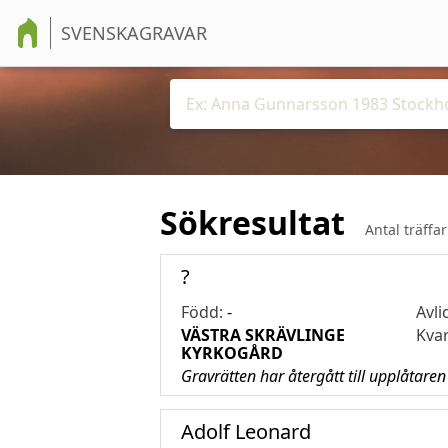
SVENSKAGRAVAR
Sökresultat
Antal träffa
?
Född:
-
Avli
VÄSTRA SKRÄVLINGE
Kva
KYRKOGÅRD
Gravrätten har återgått till upplåtaren
Adolf Leonard