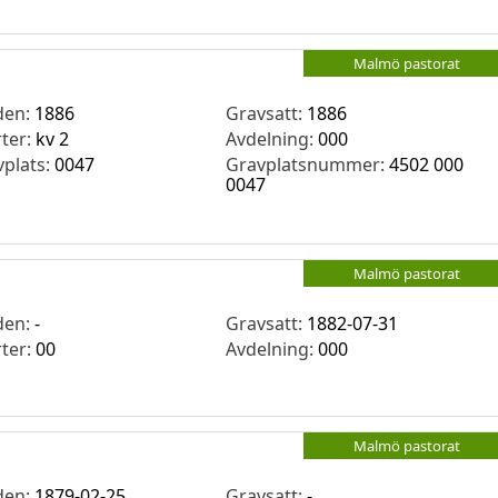
Malmö pastorat
den:
1886
Gravsatt:
1886
rter:
kv 2
Avdelning:
000
vplats:
0047
Gravplatsnummer:
4502 000
0047
Malmö pastorat
den:
-
Gravsatt:
1882-07-31
rter:
00
Avdelning:
000
Malmö pastorat
den:
1879-02-25
Gravsatt:
-