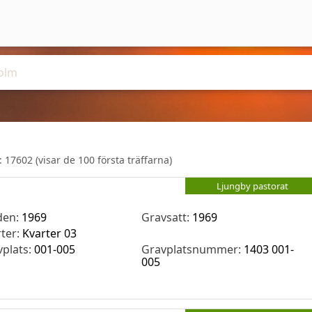
r:
17602
(visar de 100 första träffarna)
Ljungby pastorat
den:
1969
Gravsatt:
1969
rter:
Kvarter 03
vplats:
001-005
Gravplatsnummer:
1403 001-
005