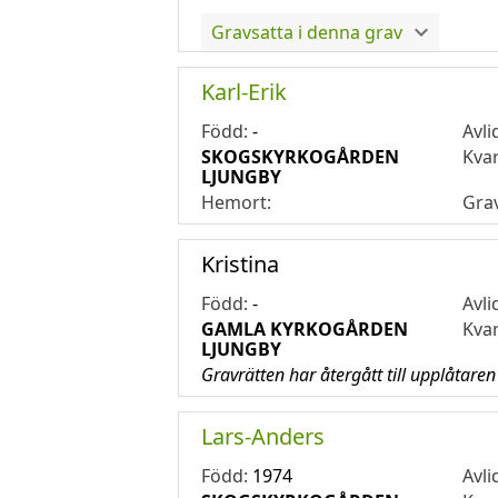
Gravsatta i denna grav
Karl-Erik
Född:
-
Avli
SKOGSKYRKOGÅRDEN
Kva
LJUNGBY
Hemort:
Gra
Kristina
Född:
-
Avli
GAMLA KYRKOGÅRDEN
Kva
LJUNGBY
Gravrätten har återgått till upplåtaren
Lars-Anders
Född:
1974
Avli