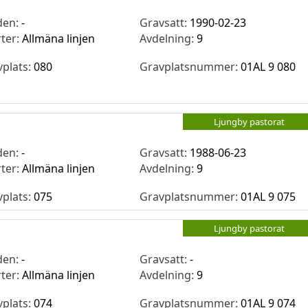
den:
-
Gravsatt:
1990-02-23
rter:
Allmäna linjen
Avdelning:
9
vplats:
080
Gravplatsnummer:
01AL 9 080
Ljungby pastorat
den:
-
Gravsatt:
1988-06-23
rter:
Allmäna linjen
Avdelning:
9
vplats:
075
Gravplatsnummer:
01AL 9 075
Ljungby pastorat
den:
-
Gravsatt:
-
rter:
Allmäna linjen
Avdelning:
9
vplats:
074
Gravplatsnummer:
01AL 9 074