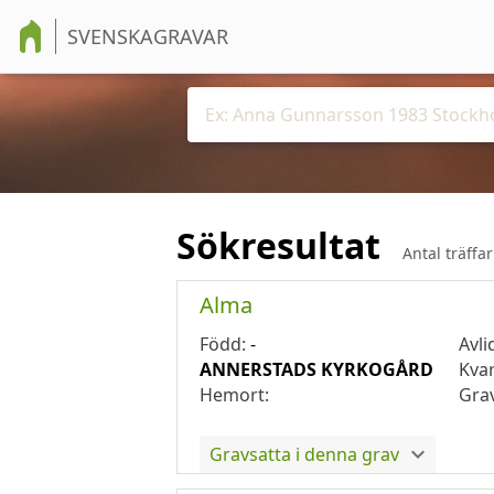
SVENSKAGRAVAR
Sökresultat
Antal träffa
Alma
Född:
-
Avli
ANNERSTADS KYRKOGÅRD
Kva
Hemort:
Gra
Gravsatta i denna grav