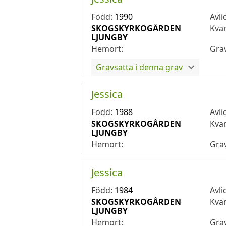
Född:
1990
Avli
SKOGSKYRKOGÅRDEN
Kva
LJUNGBY
Hemort:
Gra
Gravsatta i denna grav
Jessica
Född:
1988
Avli
SKOGSKYRKOGÅRDEN
Kva
LJUNGBY
Hemort:
Gra
Jessica
Född:
1984
Avli
SKOGSKYRKOGÅRDEN
Kva
LJUNGBY
Hemort:
Gra