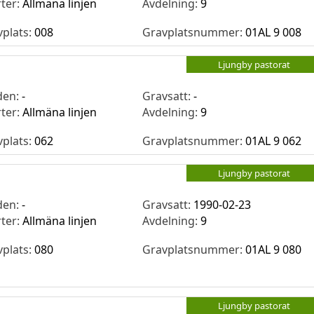
rter:
Allmäna linjen
Avdelning:
9
vplats:
008
Gravplatsnummer:
01AL 9 008
Ljungby pastorat
den:
-
Gravsatt:
-
rter:
Allmäna linjen
Avdelning:
9
vplats:
062
Gravplatsnummer:
01AL 9 062
Ljungby pastorat
den:
-
Gravsatt:
1990-02-23
rter:
Allmäna linjen
Avdelning:
9
vplats:
080
Gravplatsnummer:
01AL 9 080
Ljungby pastorat