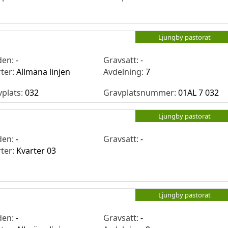
Ljungby pastorat
den:
-
Gravsatt:
-
rter:
Allmäna linjen
Avdelning:
7
vplats:
032
Gravplatsnummer:
01AL 7 032
Ljungby pastorat
den:
-
Gravsatt:
-
rter:
Kvarter 03
Ljungby pastorat
den:
-
Gravsatt:
-