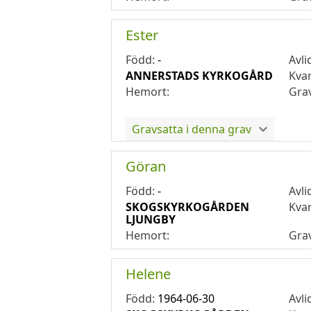
Ester
Född:
-
Avli
ANNERSTADS KYRKOGÅRD
Kva
Hemort:
Gra
Gravsatta i denna grav
Göran
Född:
-
Avli
SKOGSKYRKOGÅRDEN
Kva
LJUNGBY
Hemort:
Gra
Helene
Född:
1964-06-30
Avli