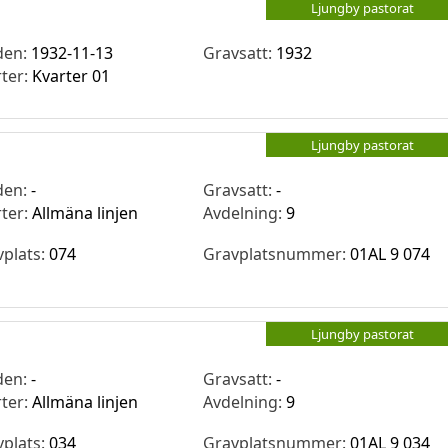
Ljungby pastorat
den:
1932-11-13
Gravsatt:
1932
rter:
Kvarter 01
Ljungby pastorat
den:
-
Gravsatt:
-
rter:
Allmäna linjen
Avdelning:
9
vplats:
074
Gravplatsnummer:
01AL 9 074
Ljungby pastorat
den:
-
Gravsatt:
-
rter:
Allmäna linjen
Avdelning:
9
vplats:
034
Gravplatsnummer:
01AL 9 034