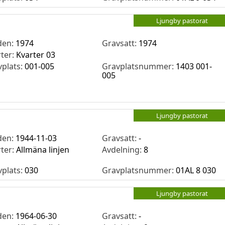
Ljungby pastorat
den:
1974
Gravsatt:
1974
rter:
Kvarter 03
vplats:
001-005
Gravplatsnummer:
1403 001-
005
Ljungby pastorat
den:
1944-11-03
Gravsatt:
-
rter:
Allmäna linjen
Avdelning:
8
vplats:
030
Gravplatsnummer:
01AL 8 030
Ljungby pastorat
den:
1964-06-30
Gravsatt:
-