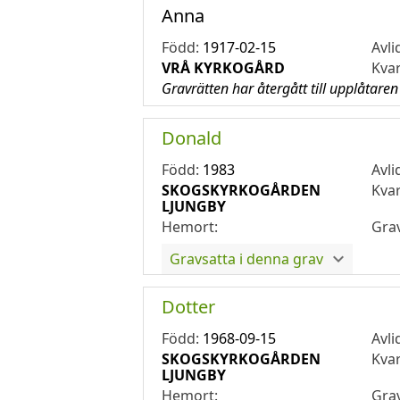
Anna
Född:
1917-02-15
Avli
VRÅ KYRKOGÅRD
Kva
Gravrätten har återgått till upplåtaren
Donald
Född:
1983
Avli
SKOGSKYRKOGÅRDEN
Kva
LJUNGBY
Hemort:
Gra
Gravsatta i denna grav
Dotter
Född:
1968-09-15
Avli
SKOGSKYRKOGÅRDEN
Kva
LJUNGBY
Hemort:
Gra