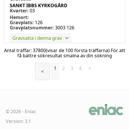
SANKT IBBS KYRKOGÅRD
Kvarter:
03
Hemort:
Gravplats:
126
Gravplatsnummer:
3003 126
Gravsatta i denna grav
Antal träffar:
37800
(visar de 100 första träffarna) För att
få bättre sökresultat smalna av din sökning
1
2
3
4
>
<
©
2026
-
Eniac
Version: 3.1