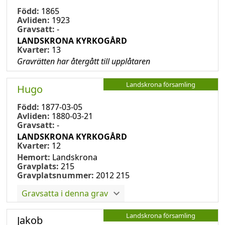
Född:
1865
Avliden:
1923
Gravsatt:
-
LANDSKRONA KYRKOGÅRD
Kvarter:
13
Gravrätten har återgått till upplåtaren
Landskrona församling
Hugo
Född:
1877-03-05
Avliden:
1880-03-21
Gravsatt:
-
LANDSKRONA KYRKOGÅRD
Kvarter:
12
Hemort:
Landskrona
Gravplats:
215
Gravplatsnummer:
2012 215
Gravsatta i denna grav
Landskrona församling
Jakob