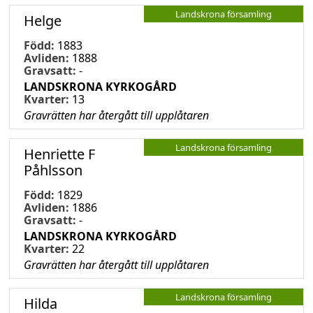
Landskrona församling
Helge
Född:
1883
Avliden:
1888
Gravsatt:
-
LANDSKRONA KYRKOGÅRD
Kvarter:
13
Gravrätten har återgått till upplåtaren
Landskrona församling
Henriette F
Påhlsson
Född:
1829
Avliden:
1886
Gravsatt:
-
LANDSKRONA KYRKOGÅRD
Kvarter:
22
Gravrätten har återgått till upplåtaren
Landskrona församling
Hilda