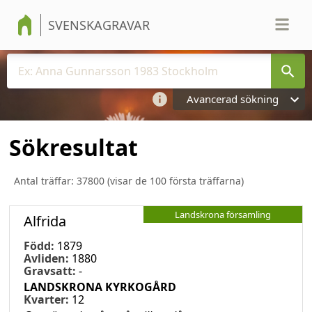
SVENSKAGRAVAR
Avancerad sökning
Sökresultat
Antal träffar:
37800
(visar de 100 första träffarna)
Landskrona församling
Alfrida
Född:
1879
Avliden:
1880
Gravsatt:
-
LANDSKRONA KYRKOGÅRD
Kvarter:
12