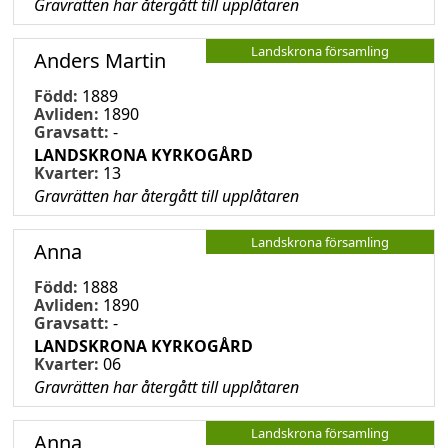
Gravrätten har återgått till upplåtaren
Landskrona församling
Anders Martin
Född:
1889
Avliden:
1890
Gravsatt:
-
LANDSKRONA KYRKOGÅRD
Kvarter:
13
Gravrätten har återgått till upplåtaren
Landskrona församling
Anna
Född:
1888
Avliden:
1890
Gravsatt:
-
LANDSKRONA KYRKOGÅRD
Kvarter:
06
Gravrätten har återgått till upplåtaren
Landskrona församling
Anna