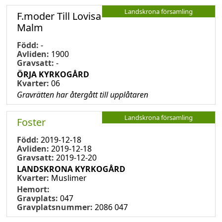
Landskrona församling
F.moder Till Lovisa
Malm
Född:
-
Avliden:
1900
Gravsatt:
-
ÖRJA KYRKOGÅRD
Kvarter:
06
Gravrätten har återgått till upplåtaren
Landskrona församling
Foster
Född:
2019-12-18
Avliden:
2019-12-18
Gravsatt:
2019-12-20
LANDSKRONA KYRKOGÅRD
Kvarter:
Muslimer
Hemort:
Gravplats:
047
Gravplatsnummer:
2086 047