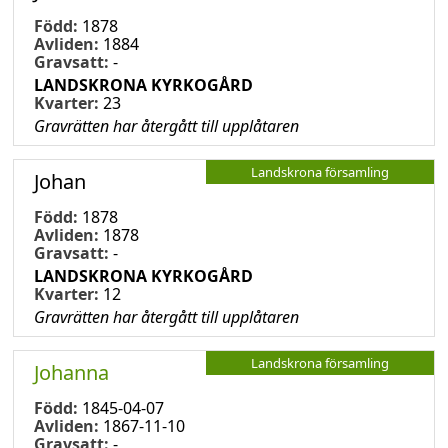
Född:
1878
Avliden:
1884
Gravsatt:
-
LANDSKRONA KYRKOGÅRD
Kvarter:
23
Gravrätten har återgått till upplåtaren
Landskrona församling
Johan
Född:
1878
Avliden:
1878
Gravsatt:
-
LANDSKRONA KYRKOGÅRD
Kvarter:
12
Gravrätten har återgått till upplåtaren
Landskrona församling
Johanna
Född:
1845-04-07
Avliden:
1867-11-10
Gravsatt:
-