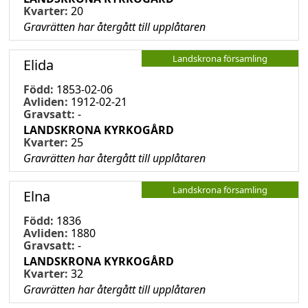
Kvarter:
20
Gravrätten har återgått till upplåtaren
Landskrona församling
Elida
Född:
1853-02-06
Avliden:
1912-02-21
Gravsatt:
-
LANDSKRONA KYRKOGÅRD
Kvarter:
25
Gravrätten har återgått till upplåtaren
Landskrona församling
Elna
Född:
1836
Avliden:
1880
Gravsatt:
-
LANDSKRONA KYRKOGÅRD
Kvarter:
32
Gravrätten har återgått till upplåtaren