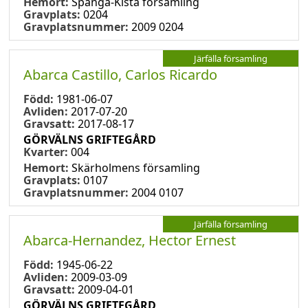
Hemort:
Spånga-Kista församling
Gravplats:
0204
Gravplatsnummer:
2009 0204
Järfälla församling
Abarca Castillo, Carlos Ricardo
Född:
1981-06-07
Avliden:
2017-07-20
Gravsatt:
2017-08-17
GÖRVÄLNS GRIFTEGÅRD
Kvarter:
004
Hemort:
Skärholmens församling
Gravplats:
0107
Gravplatsnummer:
2004 0107
Järfälla församling
Abarca-Hernandez, Hector Ernest
Född:
1945-06-22
Avliden:
2009-03-09
Gravsatt:
2009-04-01
GÖRVÄLNS GRIFTEGÅRD