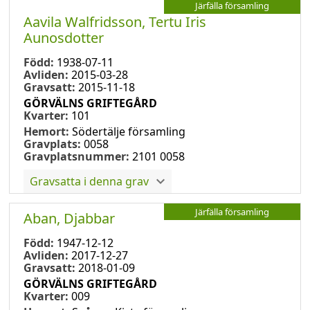
Järfälla församling
Aavila Walfridsson, Tertu Iris
Aunosdotter
Född:
1938-07-11
Avliden:
2015-03-28
Gravsatt:
2015-11-18
GÖRVÄLNS GRIFTEGÅRD
Kvarter:
101
Hemort:
Södertälje församling
Gravplats:
0058
Gravplatsnummer:
2101 0058
Gravsatta i denna grav
Järfälla församling
Aban, Djabbar
Född:
1947-12-12
Avliden:
2017-12-27
Gravsatt:
2018-01-09
GÖRVÄLNS GRIFTEGÅRD
Kvarter:
009