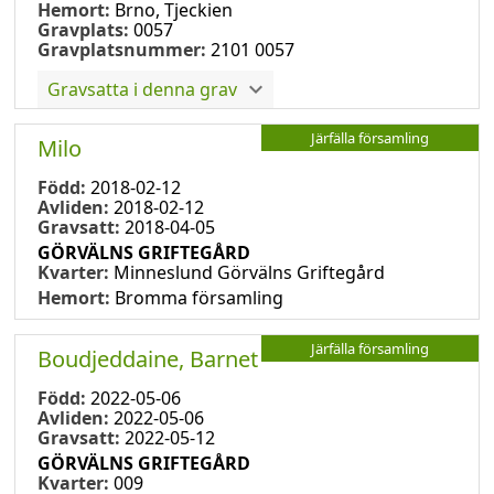
Hemort:
Brno, Tjeckien
Gravplats:
0057
Gravplatsnummer:
2101 0057
Gravsatta i denna grav
Järfälla församling
Milo
Född:
2018-02-12
Avliden:
2018-02-12
Gravsatt:
2018-04-05
GÖRVÄLNS GRIFTEGÅRD
Kvarter:
Minneslund Görvälns Griftegård
Hemort:
Bromma församling
Järfälla församling
Boudjeddaine, Barnet
Född:
2022-05-06
Avliden:
2022-05-06
Gravsatt:
2022-05-12
GÖRVÄLNS GRIFTEGÅRD
Kvarter:
009