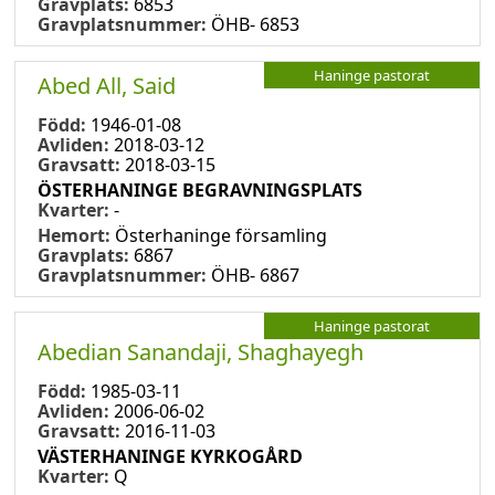
Gravplats:
6853
Gravplatsnummer:
ÖHB- 6853
Haninge pastorat
Abed All, Said
Född:
1946-01-08
Avliden:
2018-03-12
Gravsatt:
2018-03-15
ÖSTERHANINGE BEGRAVNINGSPLATS
Kvarter:
-
Hemort:
Österhaninge församling
Gravplats:
6867
Gravplatsnummer:
ÖHB- 6867
Haninge pastorat
Abedian Sanandaji, Shaghayegh
Född:
1985-03-11
Avliden:
2006-06-02
Gravsatt:
2016-11-03
VÄSTERHANINGE KYRKOGÅRD
Kvarter:
Q