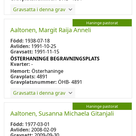
Gravsatta i denna grav
Haninge pastorat
Aaltonen, Margit Raija Anneli
Född:
1938-07-18
Avliden:
1991-10-25
Gravsatt:
1991-11-15
ÖSTERHANINGE BEGRAVNINGSPLATS
Kvarter:
-
Hemort:
Österhaninge
Gravplats:
4891
Gravplatsnummer:
ÖHB- 4891
Gravsatta i denna grav
Haninge pastorat
Aaltonen, Susanna Michaela Gitanjali
Född:
1977-03-01
Avliden:
2008-02-09
Gravsatt:
2009-09-30