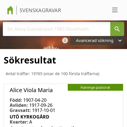
SVENSKAGRAVAR
Avancerad sökning
Sökresultat
Antal träffar:
19765
(visar de 100 första träffarna)
Haninge pastorat
Alice Viola Maria
Född:
1907-04-20
Avliden:
1917-09-26
Gravsatt:
1917-10-01
UTÖ KYRKOGÅRD
Kvarter:
A