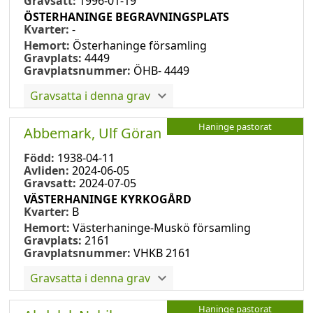
Gravsatt:
1996-01-19
ÖSTERHANINGE BEGRAVNINGSPLATS
Kvarter:
-
Hemort:
Österhaninge församling
Gravplats:
4449
Gravplatsnummer:
ÖHB- 4449
Gravsatta i denna grav
Haninge pastorat
Abbemark, Ulf Göran
Född:
1938-04-11
Avliden:
2024-06-05
Gravsatt:
2024-07-05
VÄSTERHANINGE KYRKOGÅRD
Kvarter:
B
Hemort:
Västerhaninge-Muskö församling
Gravplats:
2161
Gravplatsnummer:
VHKB 2161
Gravsatta i denna grav
Haninge pastorat