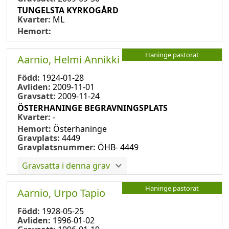
TUNGELSTA KYRKOGÅRD
Kvarter:
ML
Hemort:
Haninge pastorat
Aarnio, Helmi Annikki
Född:
1924-01-28
Avliden:
2009-11-01
Gravsatt:
2009-11-24
ÖSTERHANINGE BEGRAVNINGSPLATS
Kvarter:
-
Hemort:
Österhaninge
Gravplats:
4449
Gravplatsnummer:
ÖHB- 4449
Gravsatta i denna grav
Haninge pastorat
Aarnio, Urpo Tapio
Född:
1928-05-25
Avliden:
1996-01-02