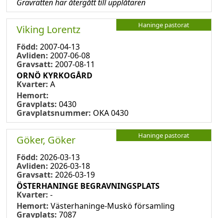
Gravrätten har återgått till upplåtaren
Haninge pastorat
Viking Lorentz
Född:
2007-04-13
Avliden:
2007-06-08
Gravsatt:
2007-08-11
ORNÖ KYRKOGÅRD
Kvarter:
A
Hemort:
Gravplats:
0430
Gravplatsnummer:
OKA 0430
Haninge pastorat
Göker, Göker
Född:
2026-03-13
Avliden:
2026-03-18
Gravsatt:
2026-03-19
ÖSTERHANINGE BEGRAVNINGSPLATS
Kvarter:
-
Hemort:
Västerhaninge-Muskö församling
Gravplats:
7087