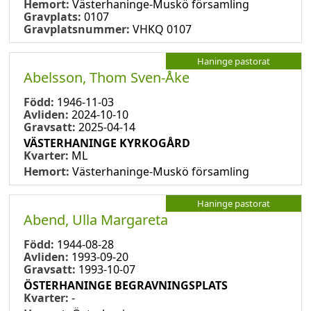
Hemort:
Västerhaninge-Muskö församling
Gravplats:
0107
Gravplatsnummer:
VHKQ 0107
Haninge pastorat
Abelsson, Thom Sven-Åke
Född:
1946-11-03
Avliden:
2024-10-10
Gravsatt:
2025-04-14
VÄSTERHANINGE KYRKOGÅRD
Kvarter:
ML
Hemort:
Västerhaninge-Muskö församling
Haninge pastorat
Abend, Ulla Margareta
Född:
1944-08-28
Avliden:
1993-09-20
Gravsatt:
1993-10-07
ÖSTERHANINGE BEGRAVNINGSPLATS
Kvarter:
-