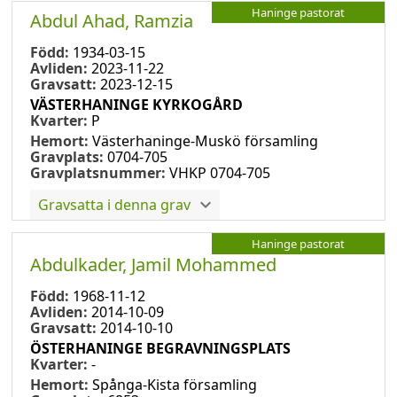
Haninge pastorat
Abdul Ahad, Ramzia
Född:
1934-03-15
Avliden:
2023-11-22
Gravsatt:
2023-12-15
VÄSTERHANINGE KYRKOGÅRD
Kvarter:
P
Hemort:
Västerhaninge-Muskö församling
Gravplats:
0704-705
Gravplatsnummer:
VHKP 0704-705
Gravsatta i denna grav
Haninge pastorat
Abdulkader, Jamil Mohammed
Född:
1968-11-12
Avliden:
2014-10-09
Gravsatt:
2014-10-10
ÖSTERHANINGE BEGRAVNINGSPLATS
Kvarter:
-
Hemort:
Spånga-Kista församling