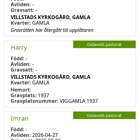
Avliden:
-
Gravsatt:
-
VILLSTADS KYRKOGÅRD, GAMLA
Kvarter:
GAMLA
Gravrätten har återgått till upplåtaren
Gislaveds pastorat
Harry
Född:
-
Avliden:
-
Gravsatt:
-
VILLSTADS KYRKOGÅRD, GAMLA
Kvarter:
GAMLA
Hemort:
Gravplats:
1937
Gravplatsnummer:
VIGGAMLA 1937
Gislaveds pastorat
Imran
Född:
-
Avliden:
2026-04-27