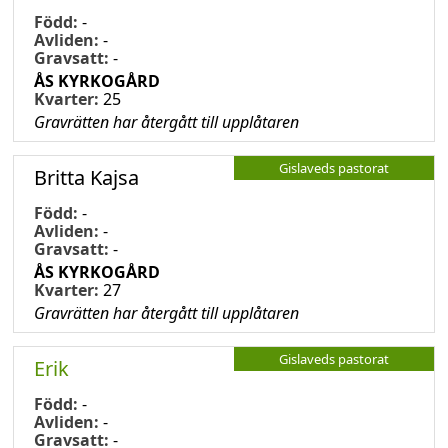
Född:
-
Avliden:
-
Gravsatt:
-
ÅS KYRKOGÅRD
Kvarter:
25
Gravrätten har återgått till upplåtaren
Gislaveds pastorat
Britta Kajsa
Född:
-
Avliden:
-
Gravsatt:
-
ÅS KYRKOGÅRD
Kvarter:
27
Gravrätten har återgått till upplåtaren
Gislaveds pastorat
Erik
Född:
-
Avliden:
-
Gravsatt:
-