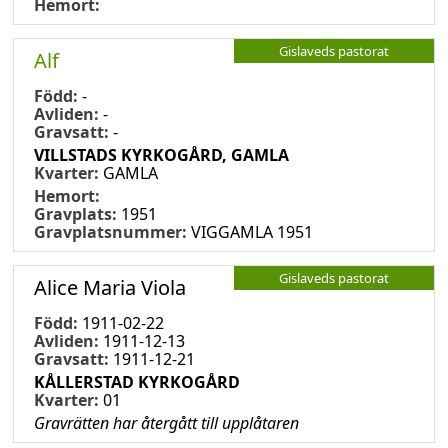
Hemort:
Gislaveds pastorat
Alf
Född:
-
Avliden:
-
Gravsatt:
-
VILLSTADS KYRKOGÅRD, GAMLA
Kvarter:
GAMLA
Hemort:
Gravplats:
1951
Gravplatsnummer:
VIGGAMLA 1951
Gislaveds pastorat
Alice Maria Viola
Född:
1911-02-22
Avliden:
1911-12-13
Gravsatt:
1911-12-21
KÅLLERSTAD KYRKOGÅRD
Kvarter:
01
Gravrätten har återgått till upplåtaren