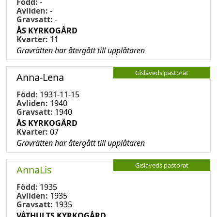
Född:
-
Avliden:
-
Gravsatt:
-
ÅS KYRKOGÅRD
Kvarter:
11
Gravrätten har återgått till upplåtaren
Gislaveds pastorat
Anna-Lena
Född:
1931-11-15
Avliden:
1940
Gravsatt:
1940
ÅS KYRKOGÅRD
Kvarter:
07
Gravrätten har återgått till upplåtaren
Gislaveds pastorat
AnnaLis
Född:
1935
Avliden:
1935
Gravsatt:
1935
VÅTHULTS KYRKOGÅRD