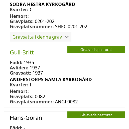
SÖDRA HESTRA KYRKOGÅRD
Kvarter:
C
Hemort:
Gravplats:
0201-202
Gravplatsnummer:
SHEC 0201-202
Gravsatta i denna grav
Gislaveds pastorat
Gull-Britt
Född:
1936
Avliden:
1937
Gravsatt:
1937
ANDERSTORPS GAMLA KYRKOGÅRD
Kvarter:
I
Hemort:
Gravplats:
0082
Gravplatsnummer:
ANGI 0082
Gislaveds pastorat
Hans-Göran
Född:
-