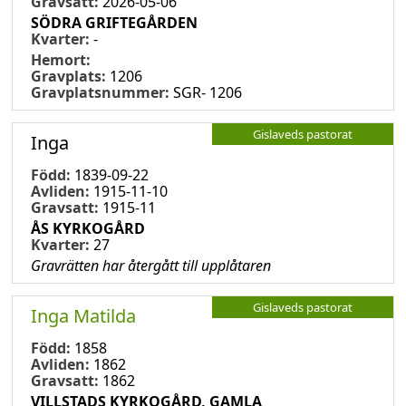
Gravsatt:
2026-05-06
SÖDRA GRIFTEGÅRDEN
Kvarter:
-
Hemort:
Gravplats:
1206
Gravplatsnummer:
SGR- 1206
Gislaveds pastorat
Inga
Född:
1839-09-22
Avliden:
1915-11-10
Gravsatt:
1915-11
ÅS KYRKOGÅRD
Kvarter:
27
Gravrätten har återgått till upplåtaren
Gislaveds pastorat
Inga Matilda
Född:
1858
Avliden:
1862
Gravsatt:
1862
VILLSTADS KYRKOGÅRD, GAMLA