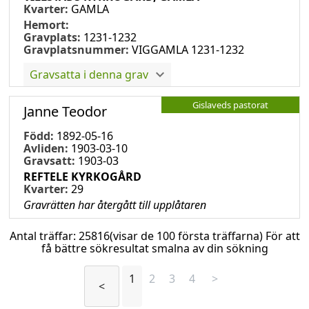
Kvarter:
GAMLA
Hemort:
Gravplats:
1231-1232
Gravplatsnummer:
VIGGAMLA 1231-1232
Gravsatta i denna grav
Gislaveds pastorat
Janne Teodor
Född:
1892-05-16
Avliden:
1903-03-10
Gravsatt:
1903-03
REFTELE KYRKOGÅRD
Kvarter:
29
Gravrätten har återgått till upplåtaren
Antal träffar:
25816
(visar de 100 första träffarna) För att
få bättre sökresultat smalna av din sökning
1
2
3
4
>
<