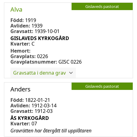
Gislaveds pastorat
Alva
Född:
1919
Avliden:
1939
Gravsatt:
1939-10-01
GISLAVEDS KYRKOGÅRD
Kvarter:
C
Hemort:
Gravplats:
0226
Gravplatsnummer:
GISC 0226
Gravsatta i denna grav
Gislaveds pastorat
Anders
Född:
1822-01-21
Avliden:
1912-03-14
Gravsatt:
1912-03
ÅS KYRKOGÅRD
Kvarter:
07
Gravrätten har återgått till upplåtaren