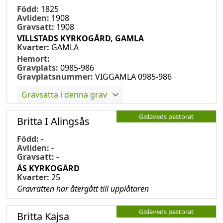
Född:
1825
Avliden:
1908
Gravsatt:
1908
VILLSTADS KYRKOGÅRD, GAMLA
Kvarter:
GAMLA
Hemort:
Gravplats:
0985-986
Gravplatsnummer:
VIGGAMLA 0985-986
Gravsatta i denna grav
Gislaveds pastorat
Britta I Alingsås
Född:
-
Avliden:
-
Gravsatt:
-
ÅS KYRKOGÅRD
Kvarter:
25
Gravrätten har återgått till upplåtaren
Gislaveds pastorat
Britta Kajsa