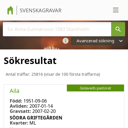
SVENSKAGRAVAR
Avancerad sökning
Sökresultat
Antal träffar:
25816
(visar de 100 första träffarna)
Gislaveds pastorat
Aila
Född:
1951-09-06
Avliden:
2007-01-14
Gravsatt:
2007-02-20
SÖDRA GRIFTEGÅRDEN
Kvarter:
ML