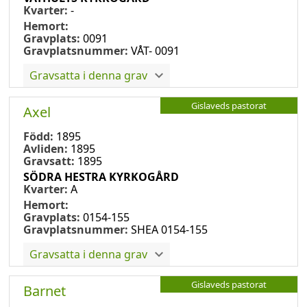
Kvarter:
-
Hemort:
Gravplats:
0091
Gravplatsnummer:
VÅT- 0091
Gravsatta i denna grav
Gislaveds pastorat
Axel
Född:
1895
Avliden:
1895
Gravsatt:
1895
SÖDRA HESTRA KYRKOGÅRD
Kvarter:
A
Hemort:
Gravplats:
0154-155
Gravplatsnummer:
SHEA 0154-155
Gravsatta i denna grav
Gislaveds pastorat
Barnet