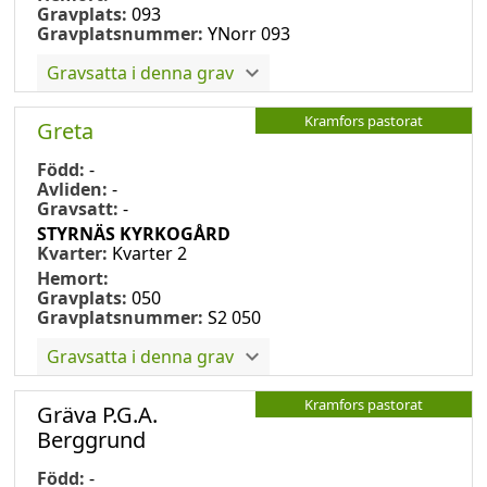
Gravplats:
093
Gravplatsnummer:
YNorr 093
Gravsatta i denna grav
Kramfors pastorat
Greta
Född:
-
Avliden:
-
Gravsatt:
-
STYRNÄS KYRKOGÅRD
Kvarter:
Kvarter 2
Hemort:
Gravplats:
050
Gravplatsnummer:
S2 050
Gravsatta i denna grav
Kramfors pastorat
Gräva P.G.A.
Berggrund
Född:
-