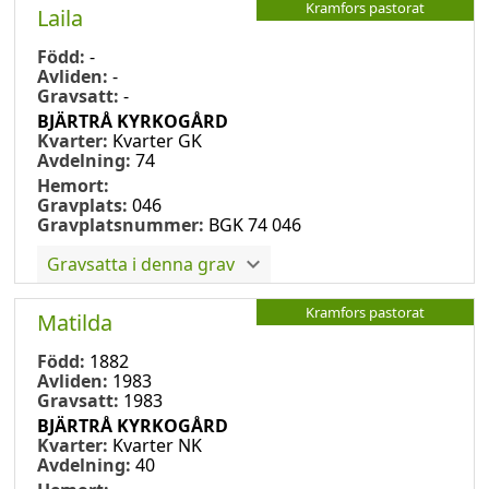
Kramfors pastorat
Laila
Född:
-
Avliden:
-
Gravsatt:
-
BJÄRTRÅ KYRKOGÅRD
Kvarter:
Kvarter GK
Avdelning:
74
Hemort:
Gravplats:
046
Gravplatsnummer:
BGK 74 046
Gravsatta i denna grav
Kramfors pastorat
Matilda
Född:
1882
Avliden:
1983
Gravsatt:
1983
BJÄRTRÅ KYRKOGÅRD
Kvarter:
Kvarter NK
Avdelning:
40