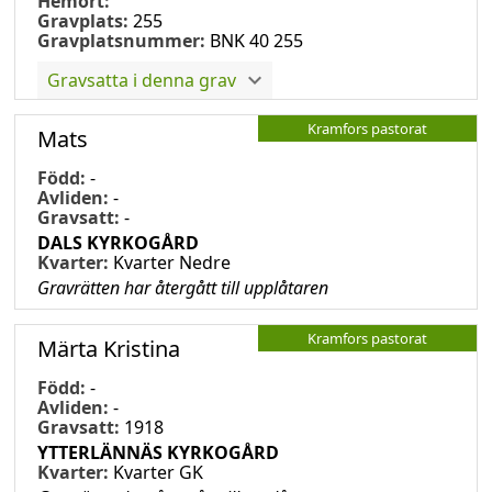
Hemort:
Gravplats:
255
Gravplatsnummer:
BNK 40 255
Gravsatta i denna grav
Kramfors pastorat
Mats
Född:
-
Avliden:
-
Gravsatt:
-
DALS KYRKOGÅRD
Kvarter:
Kvarter Nedre
Gravrätten har återgått till upplåtaren
Kramfors pastorat
Märta Kristina
Född:
-
Avliden:
-
Gravsatt:
1918
YTTERLÄNNÄS KYRKOGÅRD
Kvarter:
Kvarter GK