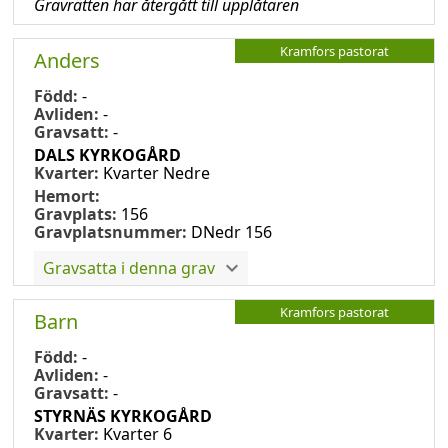
Gravrätten har återgått till upplåtaren
Kramfors pastorat
Anders
Född:
-
Avliden:
-
Gravsatt:
-
DALS KYRKOGÅRD
Kvarter:
Kvarter Nedre
Hemort:
Gravplats:
156
Gravplatsnummer:
DNedr 156
Gravsatta i denna grav
Kramfors pastorat
Barn
Född:
-
Avliden:
-
Gravsatt:
-
STYRNÄS KYRKOGÅRD
Kvarter:
Kvarter 6