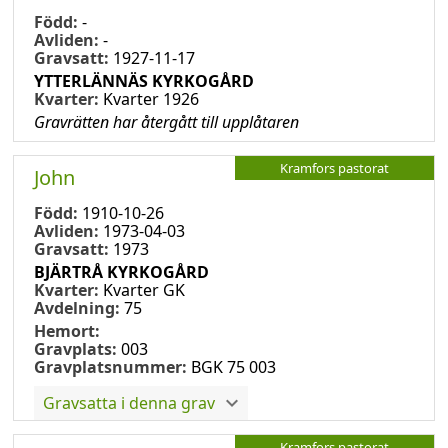
Född:
-
Avliden:
-
Gravsatt:
1927-11-17
YTTERLÄNNÄS KYRKOGÅRD
Kvarter:
Kvarter 1926
Gravrätten har återgått till upplåtaren
Kramfors pastorat
John
Född:
1910-10-26
Avliden:
1973-04-03
Gravsatt:
1973
BJÄRTRÅ KYRKOGÅRD
Kvarter:
Kvarter GK
Avdelning:
75
Hemort:
Gravplats:
003
Gravplatsnummer:
BGK 75 003
Gravsatta i denna grav
Kramfors pastorat