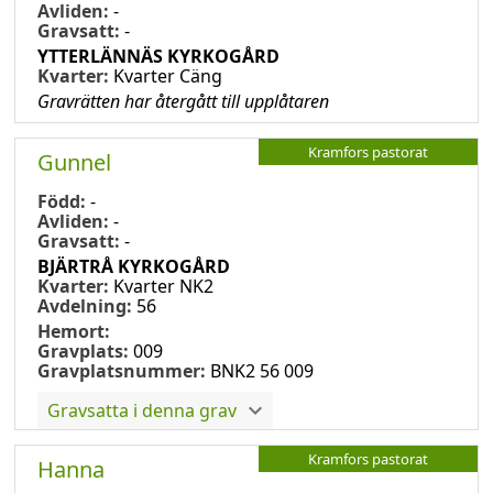
Avliden:
-
Gravsatt:
-
YTTERLÄNNÄS KYRKOGÅRD
Kvarter:
Kvarter Cäng
Gravrätten har återgått till upplåtaren
Kramfors pastorat
Gunnel
Född:
-
Avliden:
-
Gravsatt:
-
BJÄRTRÅ KYRKOGÅRD
Kvarter:
Kvarter NK2
Avdelning:
56
Hemort:
Gravplats:
009
Gravplatsnummer:
BNK2 56 009
Gravsatta i denna grav
Kramfors pastorat
Hanna