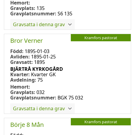
Hemort:
Gravplats:
135
Gravplatsnummer:
S6 135
Gravsatta i denna grav
Kramfors pastorat
Bror Verner
Född:
1895-01-03
Avliden:
1895-01-25
Gravsatt:
1895
BJÄRTRÅ KYRKOGÅRD
Kvarter:
Kvarter GK
Avdelning:
75
Hemort:
Gravplats:
032
Gravplatsnummer:
BGK 75 032
Gravsatta i denna grav
Kramfors pastorat
Börje 8 Mån