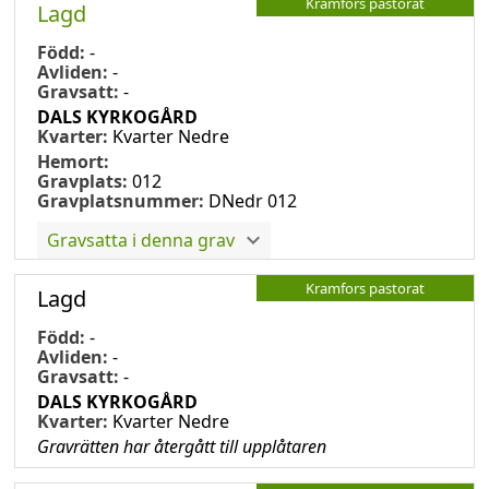
Kramfors pastorat
Lagd
Född:
-
Avliden:
-
Gravsatt:
-
DALS KYRKOGÅRD
Kvarter:
Kvarter Nedre
Hemort:
Gravplats:
012
Gravplatsnummer:
DNedr 012
Gravsatta i denna grav
Kramfors pastorat
Lagd
Född:
-
Avliden:
-
Gravsatt:
-
DALS KYRKOGÅRD
Kvarter:
Kvarter Nedre
Gravrätten har återgått till upplåtaren