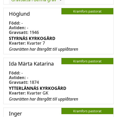
Kramfors pastorat
Höglund
Född:
-
Avliden:
-
Gravsatt:
1946
STYRNÄS KYRKOGÅRD
Kvarter:
Kvarter 7
Gravrätten har återgått till upplåtaren
Kramfors pastorat
Ida Märta Katarina
Född:
-
Avliden:
-
Gravsatt:
1874
YTTERLÄNNÄS KYRKOGÅRD
Kvarter:
Kvarter GK
Gravrätten har återgått till upplåtaren
Kramfors pastorat
Inger