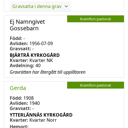
Gravsatta i denna grav
Kramfors pastorat
Ej Namngivet
Gossebarn
Född:
-
Avliden:
1956-07-09
Gravsatt:
-
BJÄRTRÅ KYRKOGÅRD
Kvarter:
Kvarter NK
Avdelning:
40
Gravrätten har återgått till upplåtaren
Kramfors pastorat
Gerda
Född:
1908
Avliden:
1940
Gravsatt:
-
YTTERLÄNNÄS KYRKOGÅRD
Kvarter:
Kvarter Norr
Hemort: