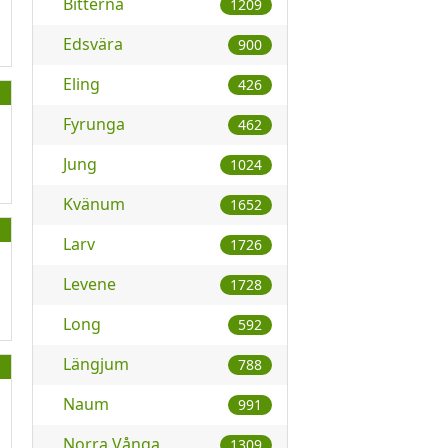
Bitterna
1209
Edsvära
900
Eling
426
Fyrunga
462
Jung
1024
Kvänum
1652
Larv
1726
Levene
1728
Long
592
Längjum
788
Naum
991
Norra Vånga
1309