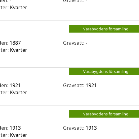
den:
-
Gravsatt:
-
rter:
Kvarter
Varabygdens församling
den:
1887
Gravsatt:
-
rter:
Kvarter
Varabygdens församling
den:
1921
Gravsatt:
1921
rter:
Kvarter
Varabygdens församling
den:
1913
Gravsatt:
1913
rter:
Kvarter