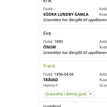
Erik
Född:
-
Avli
SÖDRA LUNDBY GAMLA
Kva
Gravrätten har återgått till upplåtaren
Eva
Född:
1890
Avli
ÖNUM
Kva
Gravrätten har återgått till upplåtaren
Frans
Född:
1896-04-06
Avli
TRÅVAD
Kva
Hemort:
Gra
Gravsatta i denna grav
Gottfrid