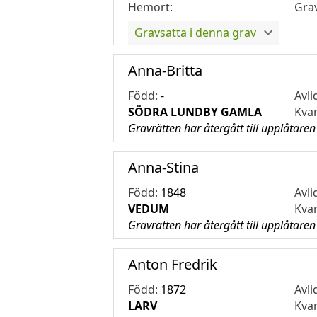
Hemort:
Gra
Gravsatta i denna grav
Anna-Britta
Född:
-
Avli
SÖDRA LUNDBY GAMLA
Kva
Gravrätten har återgått till upplåtaren
Anna-Stina
Född:
1848
Avli
VEDUM
Kva
Gravrätten har återgått till upplåtaren
Anton Fredrik
Född:
1872
Avli
LARV
Kva