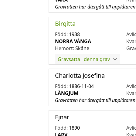
Gravrätten har återgått till upplåtaren
Birgitta
Född:
1938
Avli
NORRA VÅNGA
Kva
Hemort:
Skåne
Gra
Gravsatta i denna grav
Charlotta Josefina
Född:
1886-11-04
Avli
LÄNGJUM
Kva
Gravrätten har återgått till upplåtaren
Ejnar
Född:
1890
Avli
LARV
Kva