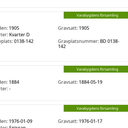
Varabygdens församling
den:
1905
Gravsatt:
1905
rter:
Kvarter D
vplats:
0138-142
Gravplatsnummer:
BD 0138-
142
Varabygdens församling
den:
1884
Gravsatt:
1884-05-19
rter:
-
Varabygdens församling
den:
1976-01-09
Gravsatt:
1976-01-17
rter:
Spirean