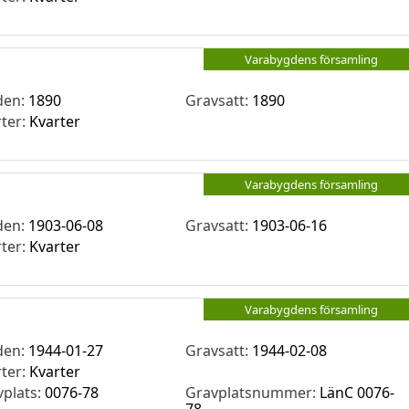
Varabygdens församling
den:
1890
Gravsatt:
1890
rter:
Kvarter
Varabygdens församling
den:
1903-06-08
Gravsatt:
1903-06-16
rter:
Kvarter
Varabygdens församling
den:
1944-01-27
Gravsatt:
1944-02-08
rter:
Kvarter
vplats:
0076-78
Gravplatsnummer:
LänC 0076-