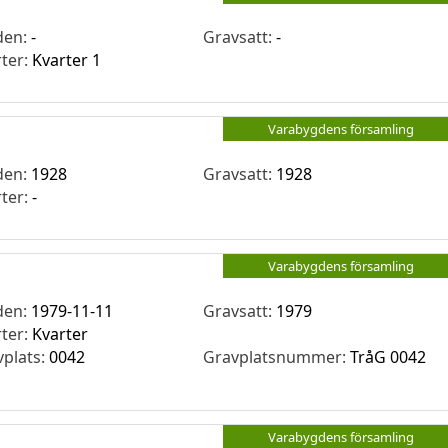
den:
-
Gravsatt:
-
rter:
Kvarter 1
Varabygdens församling
den:
1928
Gravsatt:
1928
rter:
-
Varabygdens församling
den:
1979-11-11
Gravsatt:
1979
rter:
Kvarter
vplats:
0042
Gravplatsnummer:
TråG 0042
Varabygdens församling