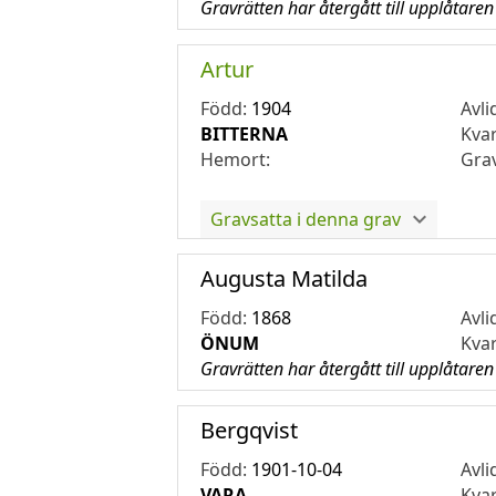
Gravrätten har återgått till upplåtaren
Artur
Född:
1904
Avli
BITTERNA
Kva
Hemort:
Gra
Gravsatta i denna grav
Augusta Matilda
Född:
1868
Avli
ÖNUM
Kva
Gravrätten har återgått till upplåtaren
Bergqvist
Född:
1901-10-04
Avli
VARA
Kva