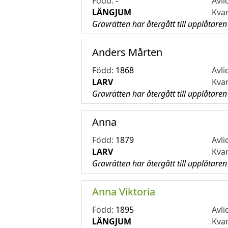
Född:
-
Avli
LÄNGJUM
Kva
Gravrätten har återgått till upplåtaren
Anders Mårten
Född:
1868
Avli
LARV
Kva
Gravrätten har återgått till upplåtaren
Anna
Född:
1879
Avli
LARV
Kva
Gravrätten har återgått till upplåtaren
Anna Viktoria
Född:
1895
Avli
LÄNGJUM
Kva