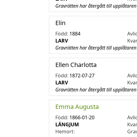
Gravrätten har återgått till upplåtaren
Elin
Född:
1884
Avli
LARV
Kva
Gravrätten har återgått till upplåtaren
Ellen Charlotta
Född:
1872-07-27
Avli
LARV
Kva
Gravrätten har återgått till upplåtaren
Emma Augusta
Född:
1866-01-20
Avli
LÄNGJUM
Kva
Hemort:
Gra