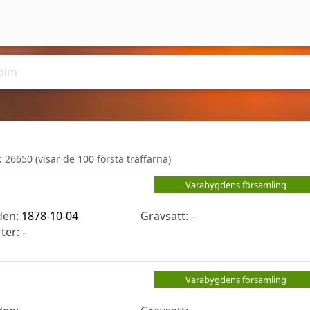
r:
26650
(visar de 100 första träffarna)
Varabygdens församling
den:
1878-10-04
Gravsatt:
-
rter:
-
Varabygdens församling