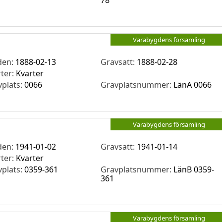
78
Varabygdens församling
den:
1888-02-13
Gravsatt:
1888-02-28
rter:
Kvarter
vplats:
0066
Gravplatsnummer:
LänA 0066
Varabygdens församling
den:
1941-01-02
Gravsatt:
1941-01-14
rter:
Kvarter
vplats:
0359-361
Gravplatsnummer:
LänB 0359-
361
Varabygdens församling