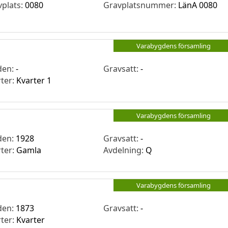
vplats:
0080
Gravplatsnummer:
LänA 0080
Varabygdens församling
den:
-
Gravsatt:
-
rter:
Kvarter 1
Varabygdens församling
den:
1928
Gravsatt:
-
rter:
Gamla
Avdelning:
Q
Varabygdens församling
den:
1873
Gravsatt:
-
rter:
Kvarter