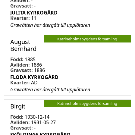
Avliden:
-
Gravsatt:
-
JULITA KYRKOGÅRD
Kvarter:
11
Gravrätten har återgått till upplåtaren
Katrineholmsbygdens församling
August
Bernhard
Född:
1885
Avliden:
1886
Gravsatt:
1886
FLODA KYRKOGÅRD
Kvarter:
AD
Gravrätten har återgått till upplåtaren
Katrineholmsbygdens församling
Birgit
Född:
1930-12-14
Avliden:
1931-05-27
Gravsatt:
-
SKÖLDINGE KYRKOGÅRD