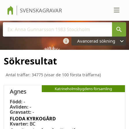
SVENSKAGRAVAR
Avancerad sökning
Sökresultat
Antal träffar:
34775
(visar de 100 första träffarna)
Katrineholmsbygdens församling
Agnes
Född:
-
Avliden:
-
Gravsatt:
-
FLODA KYRKOGÅRD
Kvarter:
BC