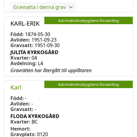
Gravsatta i denna grav
Katrineholmsbygdens församling
KARL-ERIK
Född:
1874-05-30
Avliden:
1951-09-23
Gravsatt:
1951-09-30
JULITA KYRKOGÅRD
Kvarter:
04
Avdelning:
L4
Gravrätten har återgått till upplåtaren
Katrineholmsbygdens församling
Karl
Född:
-
Avliden:
-
Gravsatt:
-
FLODA KYRKOGÅRD
Kvarter:
BC
Hemort:
Gravplats:
0120