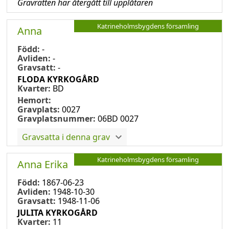
Gravrätten har återgått till upplåtaren
Katrineholmsbygdens församling
Anna
Född:
-
Avliden:
-
Gravsatt:
-
FLODA KYRKOGÅRD
Kvarter:
BD
Hemort:
Gravplats:
0027
Gravplatsnummer:
06BD 0027
Gravsatta i denna grav
Katrineholmsbygdens församling
Anna Erika
Född:
1867-06-23
Avliden:
1948-10-30
Gravsatt:
1948-11-06
JULITA KYRKOGÅRD
Kvarter:
11