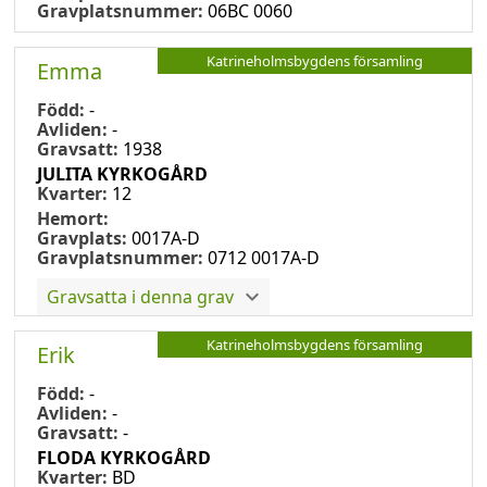
Gravplatsnummer:
06BC 0060
Katrineholmsbygdens församling
Emma
Född:
-
Avliden:
-
Gravsatt:
1938
JULITA KYRKOGÅRD
Kvarter:
12
Hemort:
Gravplats:
0017A-D
Gravplatsnummer:
0712 0017A-D
Gravsatta i denna grav
Katrineholmsbygdens församling
Erik
Född:
-
Avliden:
-
Gravsatt:
-
FLODA KYRKOGÅRD
Kvarter:
BD