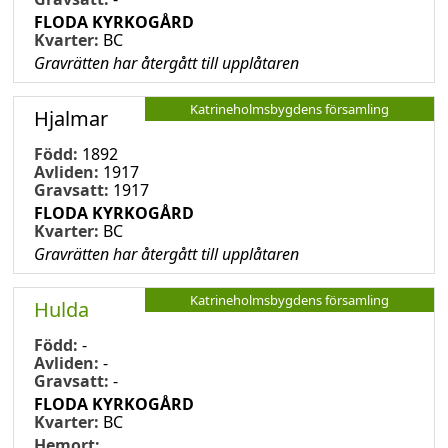
FLODA KYRKOGÅRD
Kvarter:
BC
Gravrätten har återgått till upplåtaren
Katrineholmsbygdens församling
Hjalmar
Född:
1892
Avliden:
1917
Gravsatt:
1917
FLODA KYRKOGÅRD
Kvarter:
BC
Gravrätten har återgått till upplåtaren
Katrineholmsbygdens församling
Hulda
Född:
-
Avliden:
-
Gravsatt:
-
FLODA KYRKOGÅRD
Kvarter:
BC
Hemort: