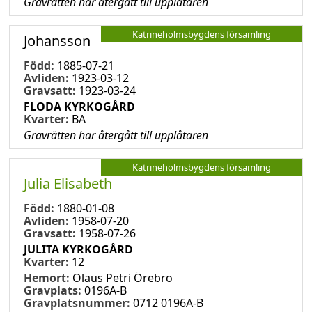
Gravrätten har återgått till upplåtaren
Katrineholmsbygdens församling
Johansson
Född:
1885-07-21
Avliden:
1923-03-12
Gravsatt:
1923-03-24
FLODA KYRKOGÅRD
Kvarter:
BA
Gravrätten har återgått till upplåtaren
Katrineholmsbygdens församling
Julia Elisabeth
Född:
1880-01-08
Avliden:
1958-07-20
Gravsatt:
1958-07-26
JULITA KYRKOGÅRD
Kvarter:
12
Hemort:
Olaus Petri Örebro
Gravplats:
0196A-B
Gravplatsnummer:
0712 0196A-B