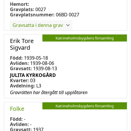
Hemort:
Gravplats:
0027
Gravplatsnummer:
06BD 0027
Gravsatta i denna grav
Katrineholmsbygdens församling
Erik Tore
Sigvard
Född:
1939-05-18
Avliden:
1939-08-06
Gravsatt:
1939-08-13
JULITA KYRKOGÅRD
Kvarter:
03
Avdelning:
L3
Gravrätten har återgått till upplåtaren
Katrineholmsbygdens församling
Folke
Född:
-
Avliden:
-
Gravsatt:
1937