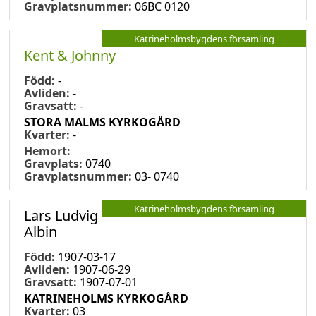
Gravplatsnummer:
06BC 0120
Katrineholmsbygdens församling
Kent & Johnny
Född:
-
Avliden:
-
Gravsatt:
-
STORA MALMS KYRKOGÅRD
Kvarter:
-
Hemort:
Gravplats:
0740
Gravplatsnummer:
03- 0740
Katrineholmsbygdens församling
Lars Ludvig
Albin
Född:
1907-03-17
Avliden:
1907-06-29
Gravsatt:
1907-07-01
KATRINEHOLMS KYRKOGÅRD
Kvarter:
03