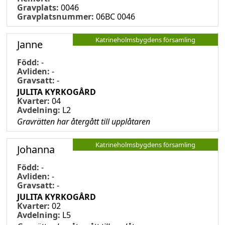
Gravplats:
0046
Gravplatsnummer:
06BC 0046
Katrineholmsbygdens församling
Janne
Född:
-
Avliden:
-
Gravsatt:
-
JULITA KYRKOGÅRD
Kvarter:
04
Avdelning:
L2
Gravrätten har återgått till upplåtaren
Katrineholmsbygdens församling
Johanna
Född:
-
Avliden:
-
Gravsatt:
-
JULITA KYRKOGÅRD
Kvarter:
02
Avdelning:
L5