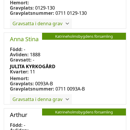
Hemort:
Gravplats:
0129-130
Gravplatsnummer:
0711 0129-130
Gravsatta i denna grav
Katrineholmsbygdens församling
Anna Stina
Född:
-
Avliden:
1888
Gravsatt:
-
JULITA KYRKOGÅRD
Kvarter:
11
Hemort:
Gravplats:
0093A-B
Gravplatsnummer:
0711 0093A-B
Gravsatta i denna grav
Katrineholmsbygdens församling
Arthur
Född:
-