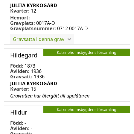
JULITA KYRKOGÅRD
Kvarter:
12
Hemort:
Gravplats:
0017A-D
Gravplatsnummer:
0712 0017A-D
Gravsatta i denna grav
Katrineholmsbygdens församling
Hildegard
Född:
1873
Avliden:
1936
Gravsatt:
1936
JULITA KYRKOGÅRD
Kvarter:
15
Gravrätten har återgått till upplåtaren
Katrineholmsbygdens församling
Hildur
Född:
-
Avliden:
-
Gravsatt:
-