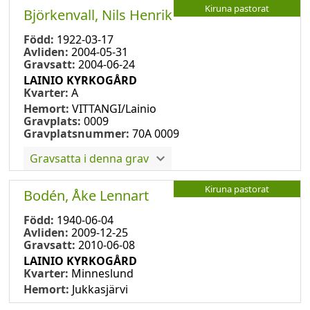
Kiruna pastorat
Björkenvall, Nils Henrik
Född:
1922-03-17
Avliden:
2004-05-31
Gravsatt:
2004-06-24
LAINIO KYRKOGÅRD
Kvarter:
A
Hemort:
VITTANGI/Lainio
Gravplats:
0009
Gravplatsnummer:
70A 0009
Gravsatta i denna grav
Kiruna pastorat
Bodén, Åke Lennart
Född:
1940-06-04
Avliden:
2009-12-25
Gravsatt:
2010-06-08
LAINIO KYRKOGÅRD
Kvarter:
Minneslund
Hemort:
Jukkasjärvi