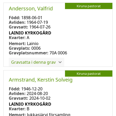
Kiruna pastorat
Andersson, Valfrid
Född:
1898-06-01
Avliden:
1964-07-19
Gravsatt:
1964-07-26
LAINIO KYRKOGÅRD
Kvarter:
A
Hemort:
Lainio
Gravplats:
0006
Gravplatsnummer:
70A 0006
Gravsatta i denna grav
Kiruna pastorat
Armstrand, Kerstin Solveig
Född:
1946-12-20
Avliden:
2024-08-20
Gravsatt:
2024-10-02
LAINIO KYRKOGÅRD
Kvarter:
B
Hemort:
Jukkasjärvi församling