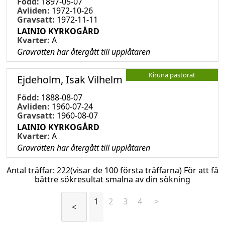
Född:
1897-05-07
Avliden:
1972-10-26
Gravsatt:
1972-11-11
LAINIO KYRKOGÅRD
Kvarter:
A
Gravrätten har återgått till upplåtaren
Kiruna pastorat
Ejdeholm, Isak Vilhelm
Född:
1888-08-07
Avliden:
1960-07-24
Gravsatt:
1960-08-07
LAINIO KYRKOGÅRD
Kvarter:
A
Gravrätten har återgått till upplåtaren
Antal träffar:
222
(visar de 100 första träffarna) För att få
bättre sökresultat smalna av din sökning
1
2
3
4
>
<