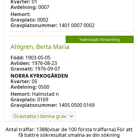
Kvarter:
01
Avdelning:
0007
Hemort:
Gravplats:
0002
Gravplatsnummer:
1401 0007 0002
Halmstads församling
Ahlgren, Berta Maria
Född:
1903-05-05
Avliden:
1976-08-23
Gravsatt:
1976-09-07
NORRA KYRKOGÅRDEN
Kvarter:
05
Avdelning:
0500
Hemort:
Halmstad n
Gravplats:
0169
Gravplatsnummer:
1405 0500 0169
Gravsatta i denna grav
Antal träffar:
1388
(visar de 100 första träffarna) För att
få bättre sökresultat smalna av din sökning