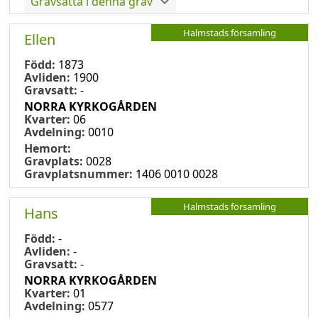
Gravsatta i denna grav
Halmstads församling
Ellen
Född:
1873
Avliden:
1900
Gravsatt:
-
NORRA KYRKOGÅRDEN
Kvarter:
06
Avdelning:
0010
Hemort:
Gravplats:
0028
Gravplatsnummer:
1406 0010 0028
Halmstads församling
Hans
Född:
-
Avliden:
-
Gravsatt:
-
NORRA KYRKOGÅRDEN
Kvarter:
01
Avdelning:
0577