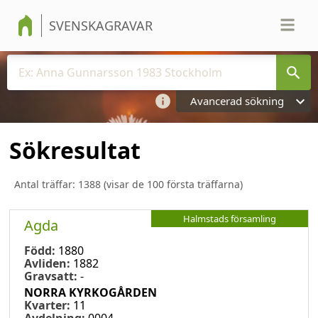
SVENSKAGRAVAR
Avancerad sökning
Sökresultat
Antal träffar:
1388
(visar de 100 första träffarna)
Halmstads församling
Agda
Född:
1880
Avliden:
1882
Gravsatt:
-
NORRA KYRKOGÅRDEN
Kvarter:
11
Avdelning:
0004