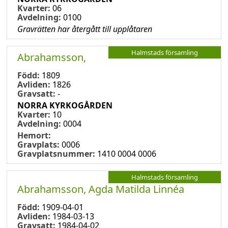
Kvarter:
06
Avdelning:
0100
Gravrätten har återgått till upplåtaren
Halmstads församling
Abrahamsson,
Född:
1809
Avliden:
1826
Gravsatt:
-
NORRA KYRKOGÅRDEN
Kvarter:
10
Avdelning:
0004
Hemort:
Gravplats:
0006
Gravplatsnummer:
1410 0004 0006
Halmstads församling
Abrahamsson, Agda Matilda Linnéa
Född:
1909-04-01
Avliden:
1984-03-13
Gravsatt:
1984-04-02