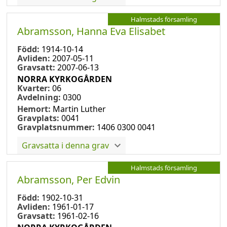
Halmstads församling
Abramsson, Hanna Eva Elisabet
Född:
1914-10-14
Avliden:
2007-05-11
Gravsatt:
2007-06-13
NORRA KYRKOGÅRDEN
Kvarter:
06
Avdelning:
0300
Hemort:
Martin Luther
Gravplats:
0041
Gravplatsnummer:
1406 0300 0041
Gravsatta i denna grav
Halmstads församling
Abramsson, Per Edvin
Född:
1902-10-31
Avliden:
1961-01-17
Gravsatt:
1961-02-16