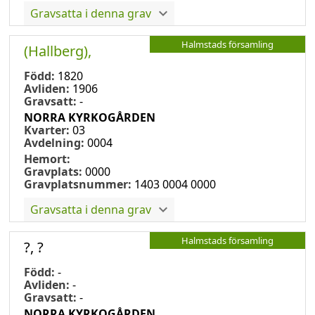
Gravsatta i denna grav
Halmstads församling
(Hallberg),
Född:
1820
Avliden:
1906
Gravsatt:
-
NORRA KYRKOGÅRDEN
Kvarter:
03
Avdelning:
0004
Hemort:
Gravplats:
0000
Gravplatsnummer:
1403 0004 0000
Gravsatta i denna grav
Halmstads församling
?, ?
Född:
-
Avliden:
-
Gravsatt:
-
NORRA KYRKOGÅRDEN