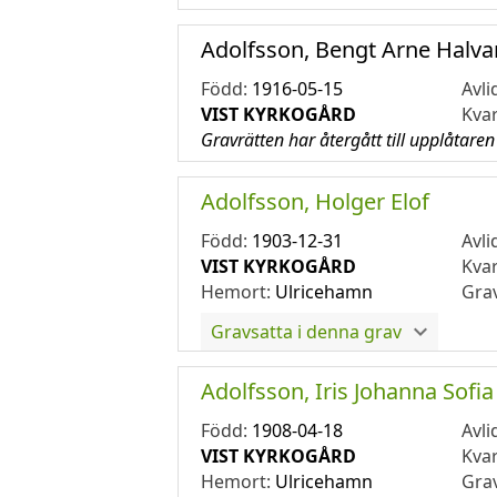
Adolfsson, Bengt Arne Halva
Född:
1916-05-15
Avli
VIST KYRKOGÅRD
Kva
Gravrätten har återgått till upplåtaren
Adolfsson, Holger Elof
Född:
1903-12-31
Avli
VIST KYRKOGÅRD
Kva
Hemort:
Ulricehamn
Gra
Gravsatta i denna grav
Adolfsson, Iris Johanna Sofia
Född:
1908-04-18
Avli
VIST KYRKOGÅRD
Kva
Hemort:
Ulricehamn
Gra