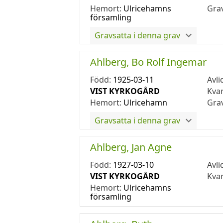
Hemort:
Ulricehamns
Gra
församling
Gravsatta i denna grav
Ahlberg, Bo Rolf Ingemar
Född:
1925-03-11
Avli
VIST KYRKOGÅRD
Kva
Hemort:
Ulricehamn
Gra
Gravsatta i denna grav
Ahlberg, Jan Agne
Född:
1927-03-10
Avli
VIST KYRKOGÅRD
Kva
Hemort:
Ulricehamns
församling