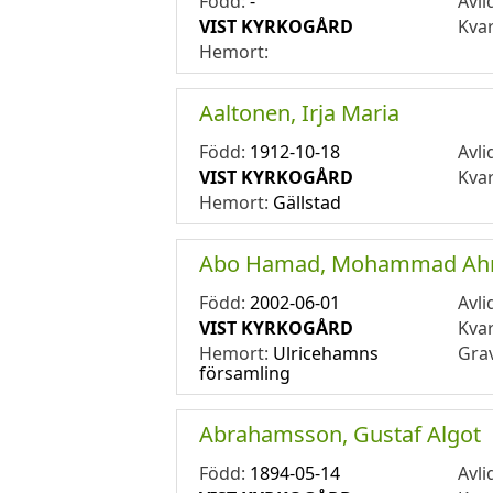
Född:
-
Avli
VIST KYRKOGÅRD
Kva
Hemort:
Aaltonen, Irja Maria
Född:
1912-10-18
Avli
VIST KYRKOGÅRD
Kva
Hemort:
Gällstad
Abo Hamad, Mohammad Ah
Född:
2002-06-01
Avli
VIST KYRKOGÅRD
Kva
Hemort:
Ulricehamns
Gra
församling
Abrahamsson, Gustaf Algot
Född:
1894-05-14
Avli