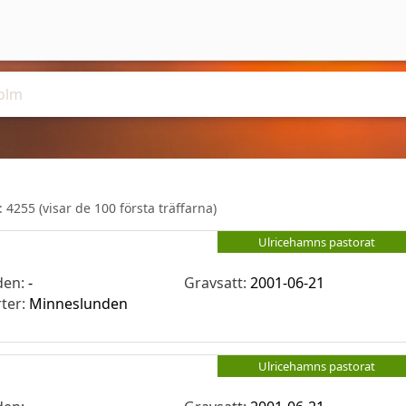
r:
4255
(visar de 100 första träffarna)
Ulricehamns pastorat
den:
-
Gravsatt:
2001-06-21
rter:
Minneslunden
Ulricehamns pastorat