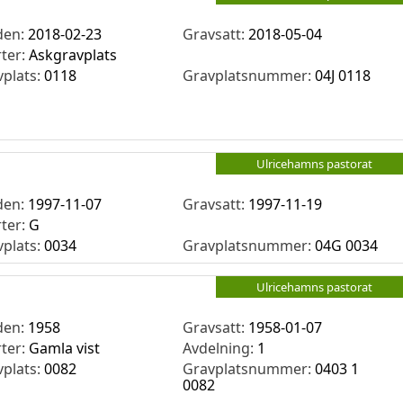
den:
2018-02-23
Gravsatt:
2018-05-04
rter:
Askgravplats
vplats:
0118
Gravplatsnummer:
04J 0118
Ulricehamns pastorat
den:
1997-11-07
Gravsatt:
1997-11-19
rter:
G
vplats:
0034
Gravplatsnummer:
04G 0034
Ulricehamns pastorat
den:
1958
Gravsatt:
1958-01-07
rter:
Gamla vist
Avdelning:
1
vplats:
0082
Gravplatsnummer:
0403 1
0082