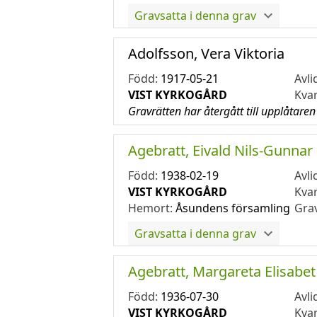
Gravsatta i denna grav
Adolfsson, Vera Viktoria
Född:
1917-05-21
Avli
VIST KYRKOGÅRD
Kva
Gravrätten har återgått till upplåtaren
Agebratt, Eivald Nils-Gunnar
Född:
1938-02-19
Avli
VIST KYRKOGÅRD
Kva
Hemort:
Åsundens församling
Gra
Gravsatta i denna grav
Agebratt, Margareta Elisabet
Född:
1936-07-30
Avli
VIST KYRKOGÅRD
Kva