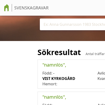
SVENSKAGRAVAR
Sökresultat
Antal träffa
"namnlös",
Född:
-
Avli
VIST KYRKOGÅRD
Kva
Hemort:
"namnlös",