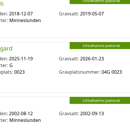
Ulricehamns pastorat
is
den:
2018-12-07
Gravsatt:
2019-05-07
rter:
Minneslunden
Ulricehamns pastorat
egärd
den:
2025-11-19
Gravsatt:
2026-01-23
rter:
G
vplats:
0023
Gravplatsnummer:
04G 0023
Ulricehamns pastorat
den:
2002-08-12
Gravsatt:
2002-09-13
rter:
Minneslunden