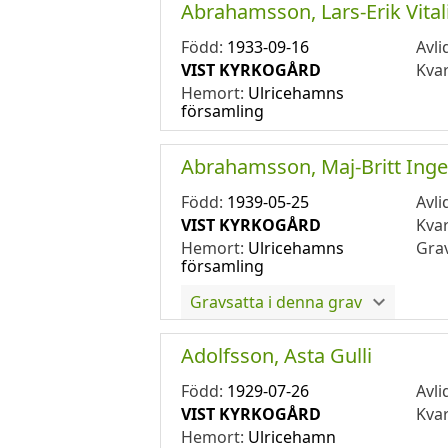
Abrahamsson, Lars-Erik Vital
Född:
1933-09-16
Avli
VIST KYRKOGÅRD
Kva
Hemort:
Ulricehamns
församling
Abrahamsson, Maj-Britt Ing
Född:
1939-05-25
Avli
VIST KYRKOGÅRD
Kva
Hemort:
Ulricehamns
Gra
församling
Gravsatta i denna grav
Adolfsson, Asta Gulli
Född:
1929-07-26
Avli
VIST KYRKOGÅRD
Kva
Hemort:
Ulricehamn