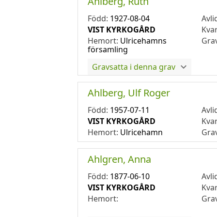
Ahlberg, Ruth
Född:
1927-08-04
Avli
VIST KYRKOGÅRD
Kva
Hemort:
Ulricehamns
Gra
församling
Gravsatta i denna grav
Ahlberg, Ulf Roger
Född:
1957-07-11
Avli
VIST KYRKOGÅRD
Kva
Hemort:
Ulricehamn
Gra
Ahlgren, Anna
Född:
1877-06-10
Avli
VIST KYRKOGÅRD
Kva
Hemort:
Gra