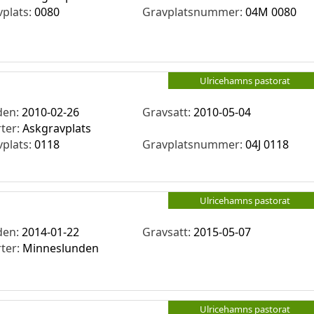
vplats:
0080
Gravplatsnummer:
04M 0080
Ulricehamns pastorat
den:
2010-02-26
Gravsatt:
2010-05-04
rter:
Askgravplats
vplats:
0118
Gravplatsnummer:
04J 0118
Ulricehamns pastorat
den:
2014-01-22
Gravsatt:
2015-05-07
rter:
Minneslunden
Ulricehamns pastorat