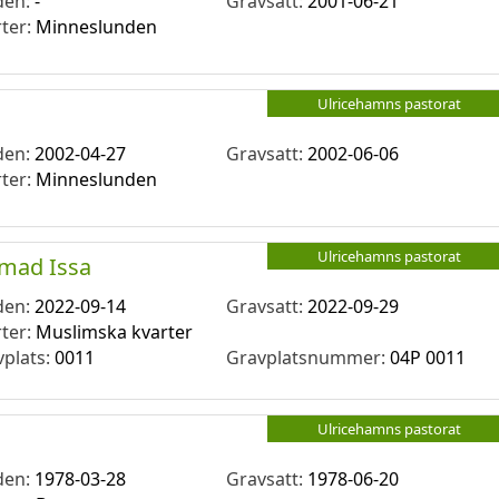
den:
-
Gravsatt:
2001-06-21
rter:
Minneslunden
Ulricehamns pastorat
den:
2002-04-27
Gravsatt:
2002-06-06
rter:
Minneslunden
Ulricehamns pastorat
mad Issa
den:
2022-09-14
Gravsatt:
2022-09-29
rter:
Muslimska kvarter
vplats:
0011
Gravplatsnummer:
04P 0011
Ulricehamns pastorat
den:
1978-03-28
Gravsatt:
1978-06-20