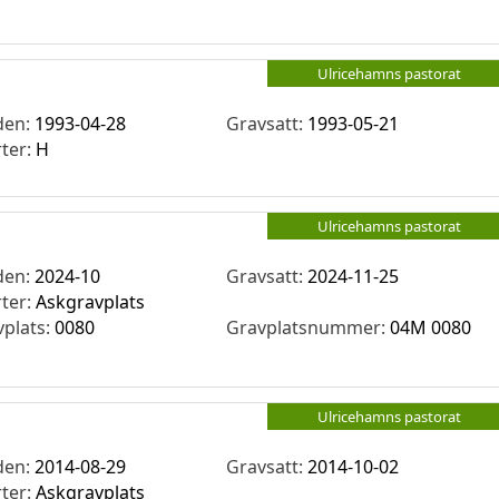
Ulricehamns pastorat
den:
1993-04-28
Gravsatt:
1993-05-21
rter:
H
Ulricehamns pastorat
den:
2024-10
Gravsatt:
2024-11-25
rter:
Askgravplats
vplats:
0080
Gravplatsnummer:
04M 0080
Ulricehamns pastorat
den:
2014-08-29
Gravsatt:
2014-10-02
rter:
Askgravplats