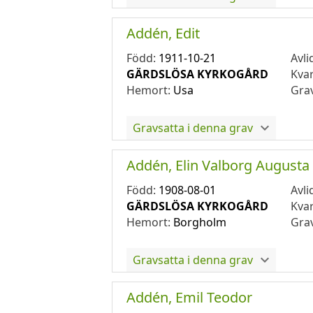
Addén, Edit
Född:
1911-10-21
Avli
GÄRDSLÖSA KYRKOGÅRD
Kva
Hemort:
Usa
Gra
Gravsatta i denna grav
Addén, Elin Valborg Augusta
Född:
1908-08-01
Avli
GÄRDSLÖSA KYRKOGÅRD
Kva
Hemort:
Borgholm
Gra
Gravsatta i denna grav
Addén, Emil Teodor