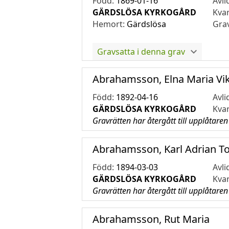
Född:
1869-01-16
Avli
GÄRDSLÖSA KYRKOGÅRD
Kva
Hemort:
Gärdslösa
Gra
Gravsatta i denna grav
Abrahamsson, Elna Maria Vik
Född:
1892-04-16
Avli
GÄRDSLÖSA KYRKOGÅRD
Kva
Gravrätten har återgått till upplåtaren
Abrahamsson, Karl Adrian To
Född:
1894-03-03
Avli
GÄRDSLÖSA KYRKOGÅRD
Kva
Gravrätten har återgått till upplåtaren
Abrahamsson, Rut Maria