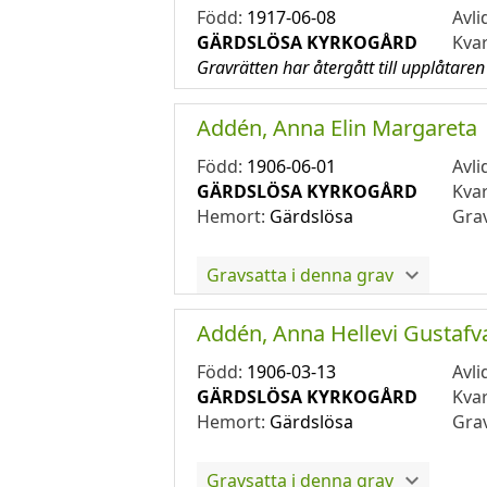
Född:
1917-06-08
Avli
GÄRDSLÖSA KYRKOGÅRD
Kva
Gravrätten har återgått till upplåtaren
Addén, Anna Elin Margareta
Född:
1906-06-01
Avli
GÄRDSLÖSA KYRKOGÅRD
Kva
Hemort:
Gärdslösa
Gra
Gravsatta i denna grav
Addén, Anna Hellevi Gustafv
Född:
1906-03-13
Avli
GÄRDSLÖSA KYRKOGÅRD
Kva
Hemort:
Gärdslösa
Gra
Gravsatta i denna grav