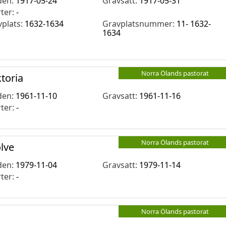
den:
1917-05-24
Gravsatt:
1917-05-31
rter:
-
vplats:
1632-1634
Gravplatsnummer:
11- 1632-
1634
Norra Ölands pastorat
toria
den:
1961-11-10
Gravsatt:
1961-11-16
rter:
-
Norra Ölands pastorat
lve
den:
1979-11-04
Gravsatt:
1979-11-14
rter:
-
Norra Ölands pastorat