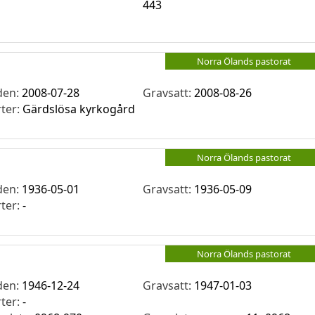
443
Norra Ölands pastorat
den:
2008-07-28
Gravsatt:
2008-08-26
rter:
Gärdslösa kyrkogård
Norra Ölands pastorat
den:
1936-05-01
Gravsatt:
1936-05-09
rter:
-
Norra Ölands pastorat
den:
1946-12-24
Gravsatt:
1947-01-03
rter:
-