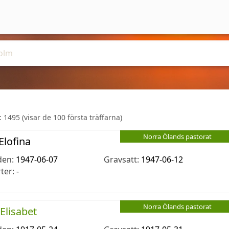
r:
1495
(visar de 100 första träffarna)
Norra Ölands pastorat
Elofina
den:
1947-06-07
Gravsatt:
1947-06-12
rter:
-
Norra Ölands pastorat
Elisabet