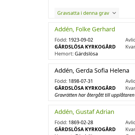
Gravsatta i denna grav
Addén, Folke Gerhard
Född:
1923-09-02
Avli
GÄRDSLÖSA KYRKOGÅRD
Kva
Hemort:
Gärdslösa
Addén, Gerda Sofia Helena
Född:
1898-07-31
Avli
GÄRDSLÖSA KYRKOGÅRD
Kva
Gravrätten har återgått till upplåtaren
Addén, Gustaf Adrian
Född:
1869-02-28
Avli
GÄRDSLÖSA KYRKOGÅRD
Kva