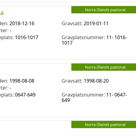
Norra Ölands pastorat
ea
den:
2018-12-16
Gravsatt:
2019-01-11
rter:
-
vplats:
1016-1017
Gravplatsnummer:
11- 1016-
1017
Norra Ölands pastorat
den:
1998-08-08
Gravsatt:
1998-08-20
rter:
-
vplats:
0647-649
Gravplatsnummer:
11- 0647-
649
Norra Ölands pastorat