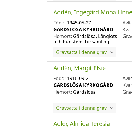
Addén, Ingegärd Mona Linn
Född:
1945-05-27
Avli
GÄRDSLÖSA KYRKOGÅRD
Kva
Hemort:
Gärdslösa, Långlöts
Gra
och Runstens församling
Gravsatta i denna grav
Addén, Margit Elsie
Född:
1916-09-21
Avli
GÄRDSLÖSA KYRKOGÅRD
Kva
Hemort:
Gärdslösa
Gra
Gravsatta i denna grav
Adler, Almida Teresia