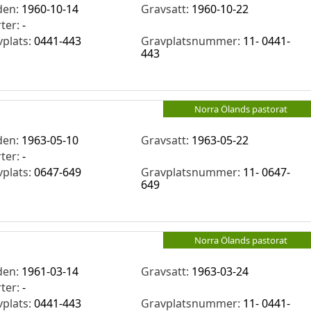
den:
1960-10-14
Gravsatt:
1960-10-22
rter:
-
vplats:
0441-443
Gravplatsnummer:
11- 0441-
443
Norra Ölands pastorat
den:
1963-05-10
Gravsatt:
1963-05-22
rter:
-
vplats:
0647-649
Gravplatsnummer:
11- 0647-
649
Norra Ölands pastorat
den:
1961-03-14
Gravsatt:
1963-03-24
rter:
-
vplats:
0441-443
Gravplatsnummer:
11- 0441-