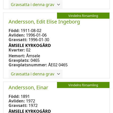
Gravsatta i denna grav
Vindelns församling
Andersson, Edit Elise Ingeborg
Född:
1911-08-02
Avliden:
1996-01-06
Gravsatt:
1996-01-30
ÅMSELE KYRKOGÅRD
Kvarter:
02
Hemort:
Åmsele
Gravplats:
0465
Gravplatsnummer:
ÅE02 0465
Gravsatta i denna grav
Vindelns församling
Andersson, Einar
Född:
1891
Avliden:
1972
Gravsatt:
1972
ÅMSELE KYRKOGÅRD