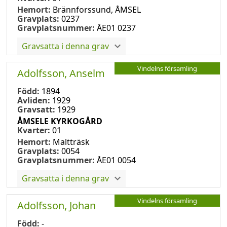
Hemort:
Brännforssund, ÅMSEL
Gravplats:
0237
Gravplatsnummer:
ÅE01 0237
Gravsatta i denna grav
Vindelns församling
Adolfsson, Anselm
Född:
1894
Avliden:
1929
Gravsatt:
1929
ÅMSELE KYRKOGÅRD
Kvarter:
01
Hemort:
Maltträsk
Gravplats:
0054
Gravplatsnummer:
ÅE01 0054
Gravsatta i denna grav
Vindelns församling
Adolfsson, Johan
Född:
-