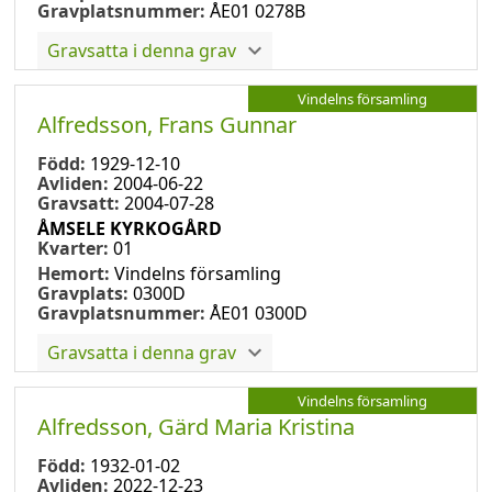
Gravplatsnummer:
ÅE01 0278B
Gravsatta i denna grav
Vindelns församling
Alfredsson, Frans Gunnar
Född:
1929-12-10
Avliden:
2004-06-22
Gravsatt:
2004-07-28
ÅMSELE KYRKOGÅRD
Kvarter:
01
Hemort:
Vindelns församling
Gravplats:
0300D
Gravplatsnummer:
ÅE01 0300D
Gravsatta i denna grav
Vindelns församling
Alfredsson, Gärd Maria Kristina
Född:
1932-01-02
Avliden:
2022-12-23