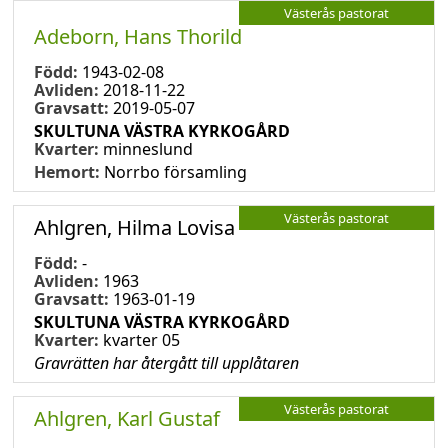
Västerås pastorat
Adeborn, Hans Thorild
Född:
1943-02-08
Avliden:
2018-11-22
Gravsatt:
2019-05-07
SKULTUNA VÄSTRA KYRKOGÅRD
Kvarter:
minneslund
Hemort:
Norrbo församling
Västerås pastorat
Ahlgren, Hilma Lovisa
Född:
-
Avliden:
1963
Gravsatt:
1963-01-19
SKULTUNA VÄSTRA KYRKOGÅRD
Kvarter:
kvarter 05
Gravrätten har återgått till upplåtaren
Västerås pastorat
Ahlgren, Karl Gustaf