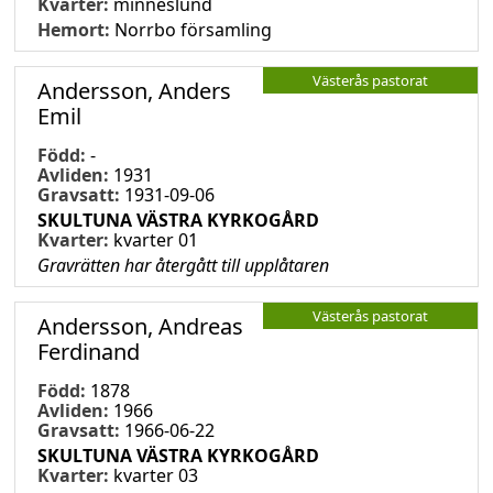
Kvarter:
minneslund
Hemort:
Norrbo församling
Västerås pastorat
Andersson, Anders
Emil
Född:
-
Avliden:
1931
Gravsatt:
1931-09-06
SKULTUNA VÄSTRA KYRKOGÅRD
Kvarter:
kvarter 01
Gravrätten har återgått till upplåtaren
Västerås pastorat
Andersson, Andreas
Ferdinand
Född:
1878
Avliden:
1966
Gravsatt:
1966-06-22
SKULTUNA VÄSTRA KYRKOGÅRD
Kvarter:
kvarter 03