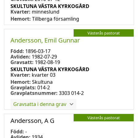
SKULTUNA VÄSTRA KYRKOGÅRD
Kvarter:
minneslund
Hemort:
Tillberga församling
Västerås pastorat
Andersson, Emil Gunnar
Född:
1896-03-17
Avliden:
1982-07-29
Gravsatt:
1982-08-19
SKULTUNA VÄSTRA KYRKOGÅRD
Kvarter:
kvarter 03
Hemort:
Skultuna
Gravplats:
014-2
Gravplatsnummer:
3303 014-2
Gravsatta i denna grav
Västerås pastorat
Andersson, A G
Född:
-
Avliden:
1934