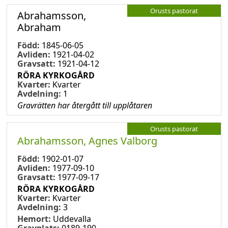
Orusts pastorat
Abrahamsson,
Abraham
Född:
1845-06-05
Avliden:
1921-04-02
Gravsatt:
1921-04-12
RÖRA KYRKOGÅRD
Kvarter:
Kvarter
Avdelning:
1
Gravrätten har återgått till upplåtaren
Orusts pastorat
Abrahamsson, Agnes Valborg
Född:
1902-01-07
Avliden:
1977-09-10
Gravsatt:
1977-09-17
RÖRA KYRKOGÅRD
Kvarter:
Kvarter
Avdelning:
3
Hemort:
Uddevalla
Gravplats:
0189-190