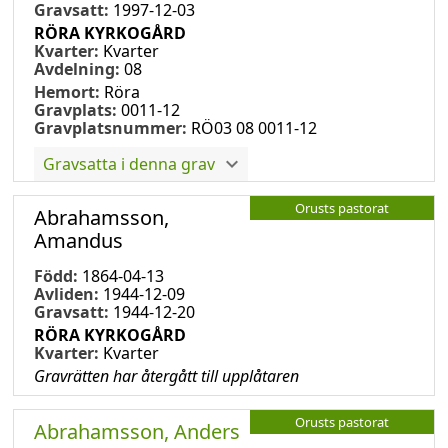
Gravsatt:
1997-12-03
RÖRA KYRKOGÅRD
Kvarter:
Kvarter
Avdelning:
08
Hemort:
Röra
Gravplats:
0011-12
Gravplatsnummer:
RÖ03 08 0011-12
Gravsatta i denna grav
Orusts pastorat
Abrahamsson,
Amandus
Född:
1864-04-13
Avliden:
1944-12-09
Gravsatt:
1944-12-20
RÖRA KYRKOGÅRD
Kvarter:
Kvarter
Gravrätten har återgått till upplåtaren
Orusts pastorat
Abrahamsson, Anders