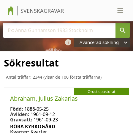
SVENSKAGRAVAR
Avancerad sökning
Sökresultat
Antal träffar:
2344
(visar de 100 första träffarna)
Orusts pastorat
Abraham, Julius Zakarias
Född:
1886-05-25
Avliden:
1961-09-12
Gravsatt:
1961-09-23
RÖRA KYRKOGÅRD
Kvarter:
Kvarter