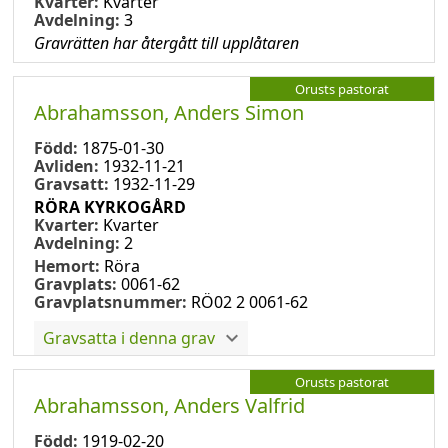
Kvarter:
Kvarter
Avdelning:
3
Gravrätten har återgått till upplåtaren
Orusts pastorat
Abrahamsson, Anders Simon
Född:
1875-01-30
Avliden:
1932-11-21
Gravsatt:
1932-11-29
RÖRA KYRKOGÅRD
Kvarter:
Kvarter
Avdelning:
2
Hemort:
Röra
Gravplats:
0061-62
Gravplatsnummer:
RÖ02 2 0061-62
Gravsatta i denna grav
Orusts pastorat
Abrahamsson, Anders Valfrid
Född:
1919-02-20