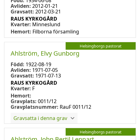
Född:
1934-06-08
Avliden:
2012-01-21
Gravsatt:
2012-03-21
RAUS KYRKOGÅRD
Kvarter:
Minneslund
Hemort:
Filborna församling
Helsingborgs pastorat
Ahlström, Elvy Gunborg
Född:
1922-08-19
Avliden:
1971-07-05
Gravsatt:
1971-07-13
RAUS KYRKOGÅRD
Kvarter:
F
Hemort:
Gravplats:
0011/12
Gravplatsnummer:
RauF 0011/12
Gravsatta i denna grav
Helsingborgs pastorat
Ahlström, John Bertil Lennart