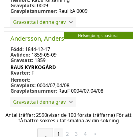
Gravplats:
0009
Gravplatsnummer:
RauH:A 0009
Gravsatta i denna grav
Helsingborgs pastorat
Andersson, Anders
Född:
1844-12-17
Avliden:
1859-05-09
Gravsatt:
1859
RAUS KYRKOGÅRD
Kvarter:
F
Hemort:
Gravplats:
0004/07,04/08
Gravplatsnummer:
RauF 0004/07,04/08
Gravsatta i denna grav
Antal träffar:
2590
(visar de 100 första träffarna) För att
få bättre sökresultat smalna av din sökning
1
2
3
4
>