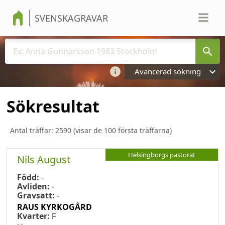
SVENSKAGRAVAR
Avancerad sökning
Sökresultat
Antal träffar:
2590
(visar de 100 första träffarna)
Helsingborgs pastorat
Nils August
Född:
-
Avliden:
-
Gravsatt:
-
RAUS KYRKOGÅRD
Kvarter:
F