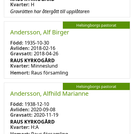
Kvarter:
H
Gravrätten har återgått till upplåtaren
Helsingborgs pastorat
Andersson, Alf Birger
Född:
1935-10-30
Avliden:
2018-02-16
Gravsatt:
2018-04-26
RAUS KYRKOGÅRD
Kvarter:
Minneslund
Hemort:
Raus församling
Helsingborgs pastorat
Andersson, Alfhild Marianne
Född:
1938-12-10
Avliden:
2020-09-08
Gravsatt:
2020-11-19
RAUS KYRKOGÅRD
Kvarter:
H:A
Hemort:
Raus församling