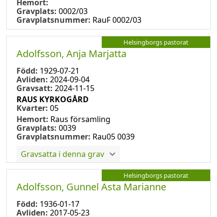
Hemort:
Gravplats:
0002/03
Gravplatsnummer:
RauF 0002/03
Helsingborgs pastorat
Adolfsson, Anja Marjatta
Född:
1929-07-21
Avliden:
2024-09-04
Gravsatt:
2024-11-15
RAUS KYRKOGÅRD
Kvarter:
05
Hemort:
Raus församling
Gravplats:
0039
Gravplatsnummer:
Rau05 0039
Gravsatta i denna grav
Helsingborgs pastorat
Adolfsson, Gunnel Asta Marianne
Född:
1936-01-17
Avliden:
2017-05-23