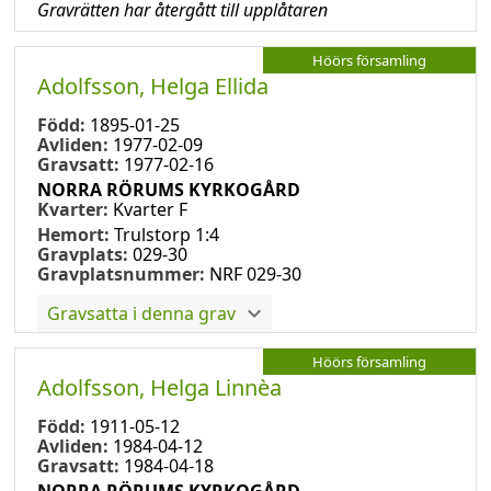
Gravrätten har återgått till upplåtaren
Höörs församling
Adolfsson, Helga Ellida
Född:
1895-01-25
Avliden:
1977-02-09
Gravsatt:
1977-02-16
NORRA RÖRUMS KYRKOGÅRD
Kvarter:
Kvarter F
Hemort:
Trulstorp 1:4
Gravplats:
029-30
Gravplatsnummer:
NRF 029-30
Gravsatta i denna grav
Höörs församling
Adolfsson, Helga Linnèa
Född:
1911-05-12
Avliden:
1984-04-12
Gravsatt:
1984-04-18
NORRA RÖRUMS KYRKOGÅRD