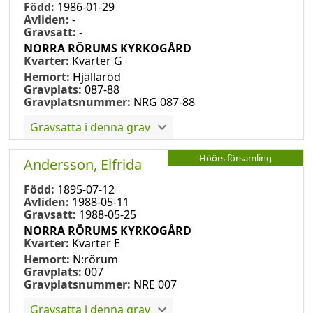
Född:
1986-01-29
Avliden:
-
Gravsatt:
-
NORRA RÖRUMS KYRKOGÅRD
Kvarter:
Kvarter G
Hemort:
Hjällaröd
Gravplats:
087-88
Gravplatsnummer:
NRG 087-88
Gravsatta i denna grav
Höörs församling
Andersson, Elfrida
Född:
1895-07-12
Avliden:
1988-05-11
Gravsatt:
1988-05-25
NORRA RÖRUMS KYRKOGÅRD
Kvarter:
Kvarter E
Hemort:
N:rörum
Gravplats:
007
Gravplatsnummer:
NRE 007
Gravsatta i denna grav