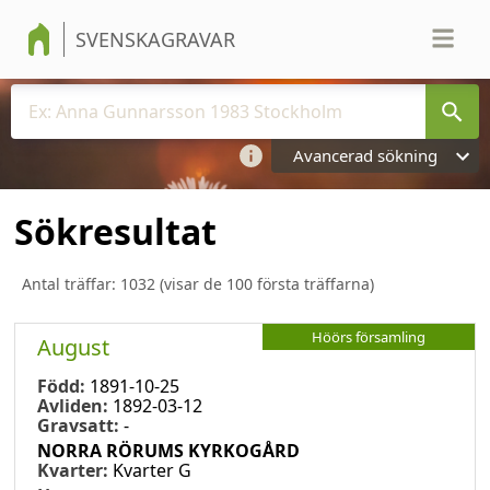
SVENSKAGRAVAR
Avancerad sökning
Sökresultat
Antal träffar:
1032
(visar de 100 första träffarna)
Höörs församling
August
Född:
1891-10-25
Avliden:
1892-03-12
Gravsatt:
-
NORRA RÖRUMS KYRKOGÅRD
Kvarter:
Kvarter G