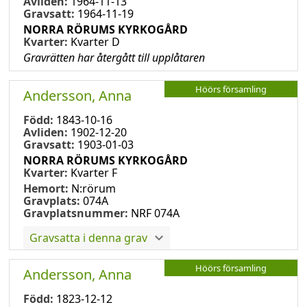
Avliden:
1964-11-13
Gravsatt:
1964-11-19
NORRA RÖRUMS KYRKOGÅRD
Kvarter:
Kvarter D
Gravrätten har återgått till upplåtaren
Höörs församling
Andersson, Anna
Född:
1843-10-16
Avliden:
1902-12-20
Gravsatt:
1903-01-03
NORRA RÖRUMS KYRKOGÅRD
Kvarter:
Kvarter F
Hemort:
N:rörum
Gravplats:
074A
Gravplatsnummer:
NRF 074A
Gravsatta i denna grav
Höörs församling
Andersson, Anna
Född:
1823-12-12