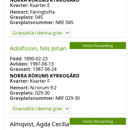
Kvarter:
Kvarter E
Hemort:
Färingtofta
Gravplats:
045
Gravplatsnummer:
NRE 045
Gravsatta i denna grav
Höörs församling
Adolfsson, Nils Johan
Född:
1890-02-23
Avliden:
1987-06-13
Gravsatt:
1987-06-24
NORRA RÖRUMS KYRKOGÅRD
Kvarter:
Kvarter F
Hemort:
N:rörum 9:2
Gravplats:
029-30
Gravplatsnummer:
NRF 029-30
Gravsatta i denna grav
Höörs församling
Almqvist, Agda Cecilia