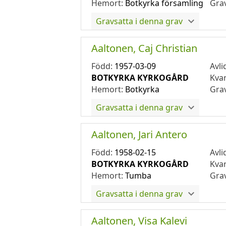
Hemort:
Botkyrka församling
Gra
Gravsatta i denna grav
Aaltonen, Caj Christian
Född:
1957-03-09
Avli
BOTKYRKA KYRKOGÅRD
Kva
Hemort:
Botkyrka
Gra
Gravsatta i denna grav
Aaltonen, Jari Antero
Född:
1958-02-15
Avli
BOTKYRKA KYRKOGÅRD
Kva
Hemort:
Tumba
Gra
Gravsatta i denna grav
Aaltonen, Visa Kalevi