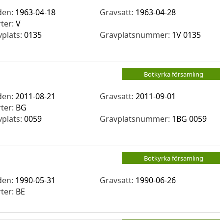
den:
1963-04-18
Gravsatt:
1963-04-28
rter:
V
vplats:
0135
Gravplatsnummer:
1V 0135
Botkyrka församling
den:
2011-08-21
Gravsatt:
2011-09-01
rter:
BG
vplats:
0059
Gravplatsnummer:
1BG 0059
Botkyrka församling
den:
1990-05-31
Gravsatt:
1990-06-26
rter:
BE