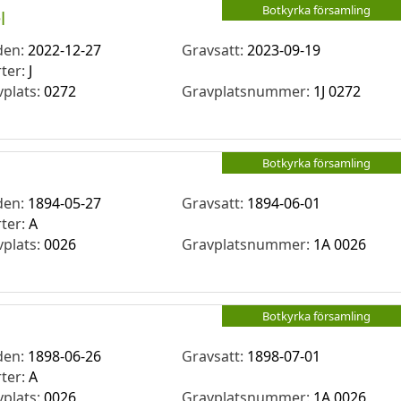
Botkyrka församling
l
den:
2022-12-27
Gravsatt:
2023-09-19
rter:
J
vplats:
0272
Gravplatsnummer:
1J 0272
Botkyrka församling
den:
1894-05-27
Gravsatt:
1894-06-01
rter:
A
vplats:
0026
Gravplatsnummer:
1A 0026
Botkyrka församling
den:
1898-06-26
Gravsatt:
1898-07-01
rter:
A
vplats:
0026
Gravplatsnummer:
1A 0026