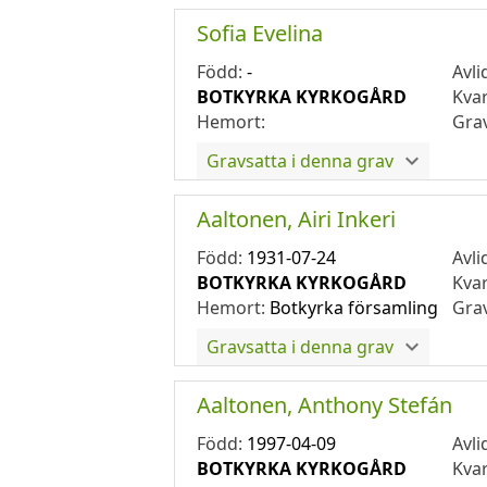
Sofia Evelina
Född:
-
Avli
BOTKYRKA KYRKOGÅRD
Kva
Hemort:
Gra
Gravsatta i denna grav
Aaltonen, Airi Inkeri
Född:
1931-07-24
Avli
BOTKYRKA KYRKOGÅRD
Kva
Hemort:
Botkyrka församling
Gra
Gravsatta i denna grav
Aaltonen, Anthony Stefán
Född:
1997-04-09
Avli
BOTKYRKA KYRKOGÅRD
Kva