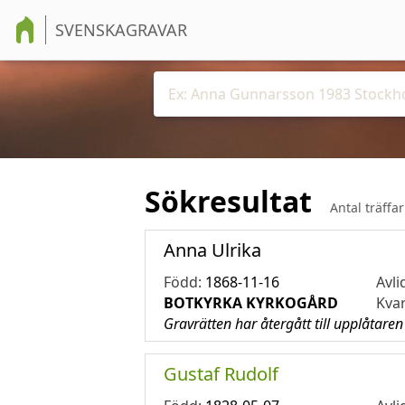
SVENSKAGRAVAR
Sökresultat
Antal träffa
Anna Ulrika
Född:
1868-11-16
Avli
BOTKYRKA KYRKOGÅRD
Kva
Gravrätten har återgått till upplåtaren
Gustaf Rudolf