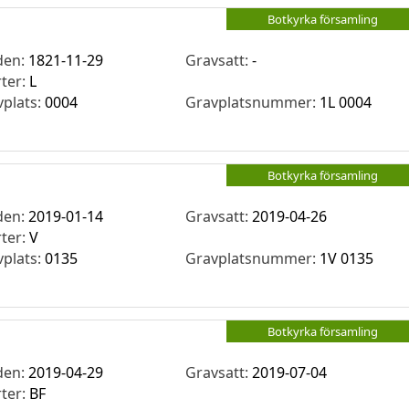
Botkyrka församling
den:
1821-11-29
Gravsatt:
-
rter:
L
vplats:
0004
Gravplatsnummer:
1L 0004
Botkyrka församling
den:
2019-01-14
Gravsatt:
2019-04-26
rter:
V
vplats:
0135
Gravplatsnummer:
1V 0135
Botkyrka församling
den:
2019-04-29
Gravsatt:
2019-07-04
rter:
BF