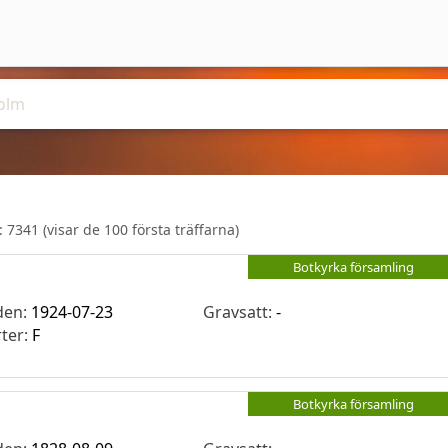
r:
7341
(visar de 100 första träffarna)
Botkyrka församling
den:
1924-07-23
Gravsatt:
-
rter:
F
Botkyrka församling