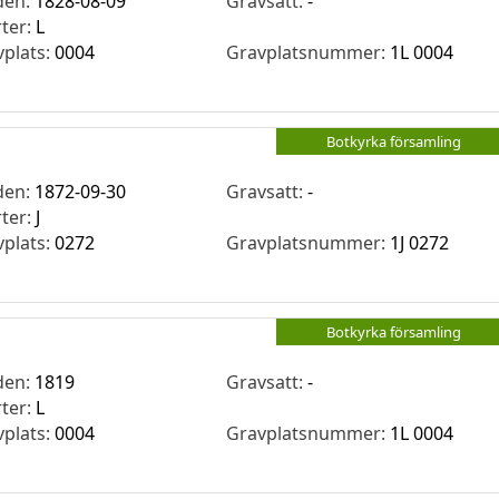
den:
1828-08-09
Gravsatt:
-
rter:
L
vplats:
0004
Gravplatsnummer:
1L 0004
Botkyrka församling
den:
1872-09-30
Gravsatt:
-
rter:
J
vplats:
0272
Gravplatsnummer:
1J 0272
Botkyrka församling
den:
1819
Gravsatt:
-
rter:
L
vplats:
0004
Gravplatsnummer:
1L 0004