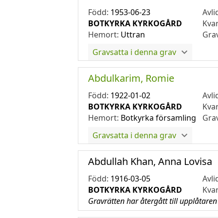
Född:
1953-06-23
Avli
BOTKYRKA KYRKOGÅRD
Kva
Hemort:
Uttran
Gra
Gravsatta i denna grav
Abdulkarim, Romie
Född:
1922-01-02
Avli
BOTKYRKA KYRKOGÅRD
Kva
Hemort:
Botkyrka församling
Gra
Gravsatta i denna grav
Abdullah Khan, Anna Lovisa
Född:
1916-03-05
Avli
BOTKYRKA KYRKOGÅRD
Kva
Gravrätten har återgått till upplåtaren