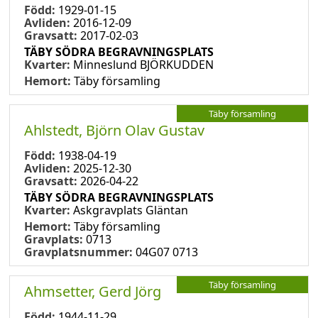
Född:
1929-01-15
Avliden:
2016-12-09
Gravsatt:
2017-02-03
TÄBY SÖDRA BEGRAVNINGSPLATS
Kvarter:
Minneslund BJÖRKUDDEN
Hemort:
Täby församling
Täby församling
Ahlstedt, Björn Olav Gustav
Född:
1938-04-19
Avliden:
2025-12-30
Gravsatt:
2026-04-22
TÄBY SÖDRA BEGRAVNINGSPLATS
Kvarter:
Askgravplats Gläntan
Hemort:
Täby församling
Gravplats:
0713
Gravplatsnummer:
04G07 0713
Täby församling
Ahmsetter, Gerd Jörg
Född:
1944-11-29