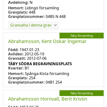
Avdelning:
N
Hemort:
Lidingö församling
Gravplats:
448
Gravplatsnummer:
04B5 N 448
Gravsatta i denna grav
Täby församling
Abrahamsson, Kent Oskar Ingemar
Född:
1947-01-23
Avliden:
2012-05-19
Gravsatt:
2012-07-06
TÄBY SÖDRA BEGRAVNINGSPLATS
Kvarter:
B1
Hemort:
Spånga-Kista församling
Gravplats:
254
Gravplatsnummer:
04B1 254
Täby församling
Abrahamsson Hornvall, Berit Kristin