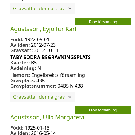
Gravsatta i denna grav
Täby församling
Agustsson, Eyjolfur Karl
Född:
1922-09-01
Avliden:
2012-07-23
Gravsatt:
2012-10-11
TÄBY SÖDRA BEGRAVNINGSPLATS
Kvarter:
B5
Avdelning:
N
Hemort:
Engelbrekts församling
Gravplats:
438
Gravplatsnummer:
04B5 N 438
Gravsatta i denna grav
Täby församling
Agustsson, Ulla Margareta
Född:
1925-01-13
Avliden:
2016-05-14