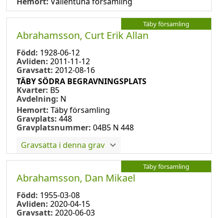
Hemort:
Vallentuna församling
Täby församling
Abrahamsson, Curt Erik Allan
Född:
1928-06-12
Avliden:
2011-11-12
Gravsatt:
2012-08-16
TÄBY SÖDRA BEGRAVNINGSPLATS
Kvarter:
B5
Avdelning:
N
Hemort:
Täby församling
Gravplats:
448
Gravplatsnummer:
04B5 N 448
Gravsatta i denna grav
Täby församling
Abrahamsson, Dan Mikael
Född:
1955-03-08
Avliden:
2020-04-15
Gravsatt:
2020-06-03