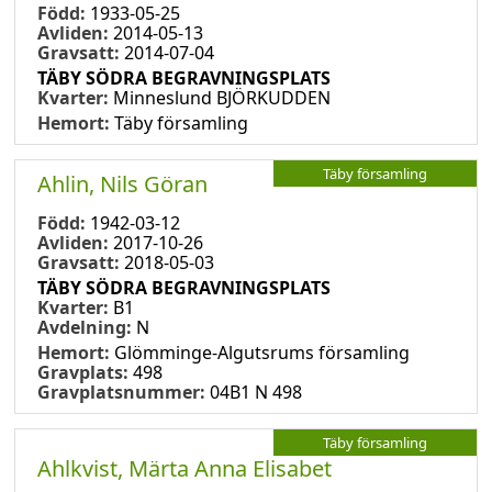
Född:
1933-05-25
Avliden:
2014-05-13
Gravsatt:
2014-07-04
TÄBY SÖDRA BEGRAVNINGSPLATS
Kvarter:
Minneslund BJÖRKUDDEN
Hemort:
Täby församling
Täby församling
Ahlin, Nils Göran
Född:
1942-03-12
Avliden:
2017-10-26
Gravsatt:
2018-05-03
TÄBY SÖDRA BEGRAVNINGSPLATS
Kvarter:
B1
Avdelning:
N
Hemort:
Glömminge-Algutsrums församling
Gravplats:
498
Gravplatsnummer:
04B1 N 498
Täby församling
Ahlkvist, Märta Anna Elisabet