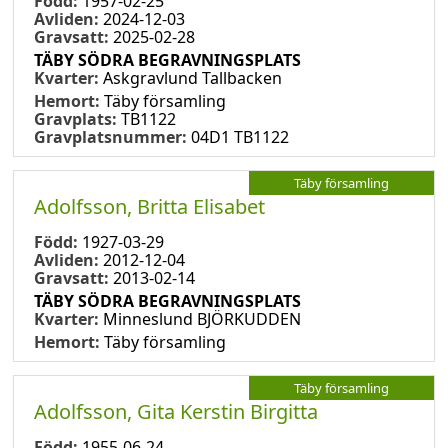
Född:
1957-02-25
Avliden:
2024-12-03
Gravsatt:
2025-02-28
TÄBY SÖDRA BEGRAVNINGSPLATS
Kvarter:
Askgravlund Tallbacken
Hemort:
Täby församling
Gravplats:
TB1122
Gravplatsnummer:
04D1 TB1122
Täby församling
Adolfsson, Britta Elisabet
Född:
1927-03-29
Avliden:
2012-12-04
Gravsatt:
2013-02-14
TÄBY SÖDRA BEGRAVNINGSPLATS
Kvarter:
Minneslund BJÖRKUDDEN
Hemort:
Täby församling
Täby församling
Adolfsson, Gita Kerstin Birgitta
Född:
1955-06-24