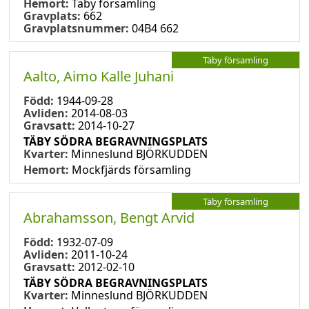
Hemort:
Täby församling
Gravplats:
662
Gravplatsnummer:
04B4 662
Täby församling
Aalto, Aimo Kalle Juhani
Född:
1944-09-28
Avliden:
2014-08-03
Gravsatt:
2014-10-27
TÄBY SÖDRA BEGRAVNINGSPLATS
Kvarter:
Minneslund BJÖRKUDDEN
Hemort:
Mockfjärds församling
Täby församling
Abrahamsson, Bengt Arvid
Född:
1932-07-09
Avliden:
2011-10-24
Gravsatt:
2012-02-10
TÄBY SÖDRA BEGRAVNINGSPLATS
Kvarter:
Minneslund BJÖRKUDDEN