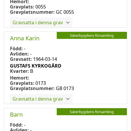
Hemort:
Gravplats:
0055
Gravplatsnummer:
GC 0055
Gravsatta i denna grav
Säterbygdens församling
Anna Karin
Född:
-
Avliden:
-
Gravsatt:
1964-03-14
GUSTAFS KYRKOGÅRD
Kvarter:
B
Hemort:
Gravplats:
0173
Gravplatsnummer:
GB 0173
Gravsatta i denna grav
Säterbygdens församling
Barn
Född:
-
Avliden:
-