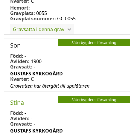
Kvarter:
C
Hemort:
Gravplats:
0055
Gravplatsnummer:
GC 0055
Gravsatta i denna grav
Säterbygdens församling
Son
Född:
-
Avliden:
1900
Gravsatt:
-
GUSTAFS KYRKOGÅRD
Kvarter:
C
Gravrätten har återgått till upplåtaren
Säterbygdens församling
Stina
Född:
-
Avliden:
-
Gravsatt:
-
GUSTAFS KYRKOGÅRD