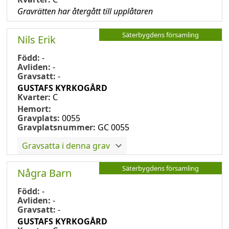
Gravrätten har återgått till upplåtaren
Säterbygdens församling
Nils Erik
Född:
-
Avliden:
-
Gravsatt:
-
GUSTAFS KYRKOGÅRD
Kvarter:
C
Hemort:
Gravplats:
0055
Gravplatsnummer:
GC 0055
Gravsatta i denna grav
Säterbygdens församling
Några Barn
Född:
-
Avliden:
-
Gravsatt:
-
GUSTAFS KYRKOGÅRD