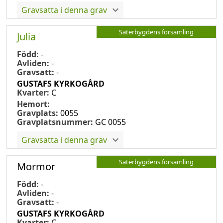
Gravsatta i denna grav
Säterbygdens församling
Julia
Född:
-
Avliden:
-
Gravsatt:
-
GUSTAFS KYRKOGÅRD
Kvarter:
C
Hemort:
Gravplats:
0055
Gravplatsnummer:
GC 0055
Gravsatta i denna grav
Säterbygdens församling
Mormor
Född:
-
Avliden:
-
Gravsatt:
-
GUSTAFS KYRKOGÅRD
Kvarter:
C