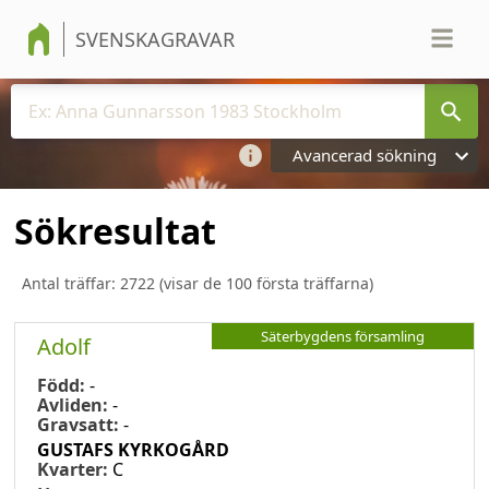
SVENSKAGRAVAR
Avancerad sökning
Sökresultat
Antal träffar:
2722
(visar de 100 första träffarna)
Säterbygdens församling
Adolf
Född:
-
Avliden:
-
Gravsatt:
-
GUSTAFS KYRKOGÅRD
Kvarter:
C