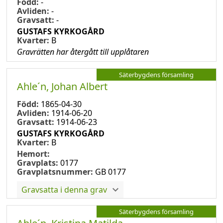
Född:
-
Avliden:
-
Gravsatt:
-
GUSTAFS KYRKOGÅRD
Kvarter:
B
Gravrätten har återgått till upplåtaren
Säterbygdens församling
Ahle´n, Johan Albert
Född:
1865-04-30
Avliden:
1914-06-20
Gravsatt:
1914-06-23
GUSTAFS KYRKOGÅRD
Kvarter:
B
Hemort:
Gravplats:
0177
Gravplatsnummer:
GB 0177
Gravsatta i denna grav
Säterbygdens församling