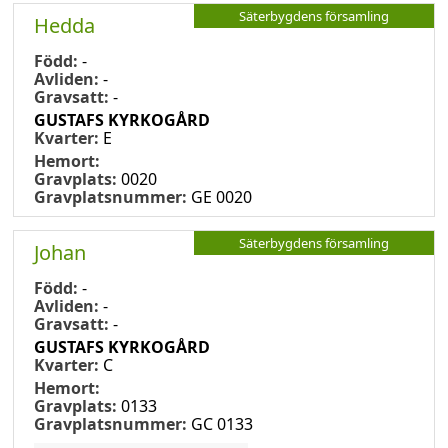
Säterbygdens församling
Hedda
Född:
-
Avliden:
-
Gravsatt:
-
GUSTAFS KYRKOGÅRD
Kvarter:
E
Hemort:
Gravplats:
0020
Gravplatsnummer:
GE 0020
Säterbygdens församling
Johan
Född:
-
Avliden:
-
Gravsatt:
-
GUSTAFS KYRKOGÅRD
Kvarter:
C
Hemort:
Gravplats:
0133
Gravplatsnummer:
GC 0133