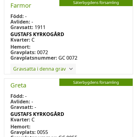
Säterbygdens församling
Farmor
Född:
-
Avliden:
-
Gravsatt:
1911
GUSTAFS KYRKOGÅRD
Kvarter:
C
Hemort:
Gravplats:
0072
Gravplatsnummer:
GC 0072
Gravsatta i denna grav
Säterbygdens församling
Greta
Född:
-
Avliden:
-
Gravsatt:
-
GUSTAFS KYRKOGÅRD
Kvarter:
C
Hemort:
Gravplats:
0055