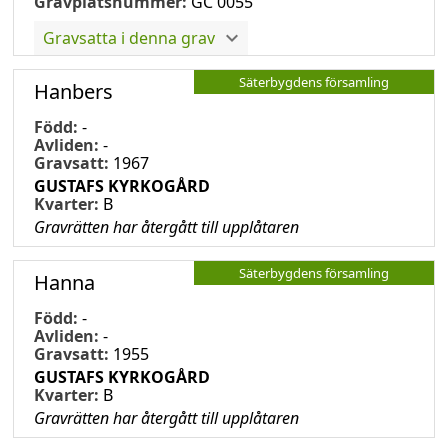
Gravplatsnummer:
GC 0055
Gravsatta i denna grav
Säterbygdens församling
Hanbers
Född:
-
Avliden:
-
Gravsatt:
1967
GUSTAFS KYRKOGÅRD
Kvarter:
B
Gravrätten har återgått till upplåtaren
Säterbygdens församling
Hanna
Född:
-
Avliden:
-
Gravsatt:
1955
GUSTAFS KYRKOGÅRD
Kvarter:
B
Gravrätten har återgått till upplåtaren