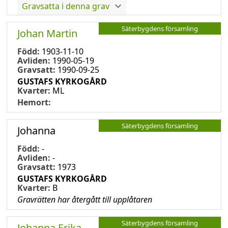
Gravsatta i denna grav
Säterbygdens församling
Johan Martin
Född:
1903-11-10
Avliden:
1990-05-19
Gravsatt:
1990-09-25
GUSTAFS KYRKOGÅRD
Kvarter:
ML
Hemort:
Säterbygdens församling
Johanna
Född:
-
Avliden:
-
Gravsatt:
1973
GUSTAFS KYRKOGÅRD
Kvarter:
B
Gravrätten har återgått till upplåtaren
Säterbygdens församling
Johanna Erika