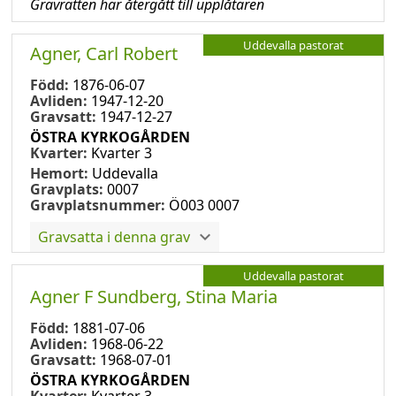
Gravrätten har återgått till upplåtaren
Uddevalla pastorat
Agner, Carl Robert
Född:
1876-06-07
Avliden:
1947-12-20
Gravsatt:
1947-12-27
ÖSTRA KYRKOGÅRDEN
Kvarter:
Kvarter 3
Hemort:
Uddevalla
Gravplats:
0007
Gravplatsnummer:
Ö003 0007
Gravsatta i denna grav
Uddevalla pastorat
Agner F Sundberg, Stina Maria
Född:
1881-07-06
Avliden:
1968-06-22
Gravsatt:
1968-07-01
ÖSTRA KYRKOGÅRDEN
Kvarter:
Kvarter 3