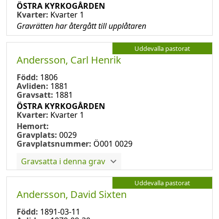
ÖSTRA KYRKOGÅRDEN
Kvarter:
Kvarter 1
Gravrätten har återgått till upplåtaren
Uddevalla pastorat
Andersson, Carl Henrik
Född:
1806
Avliden:
1881
Gravsatt:
1881
ÖSTRA KYRKOGÅRDEN
Kvarter:
Kvarter 1
Hemort:
Gravplats:
0029
Gravplatsnummer:
Ö001 0029
Gravsatta i denna grav
Uddevalla pastorat
Andersson, David Sixten
Född:
1891-03-11