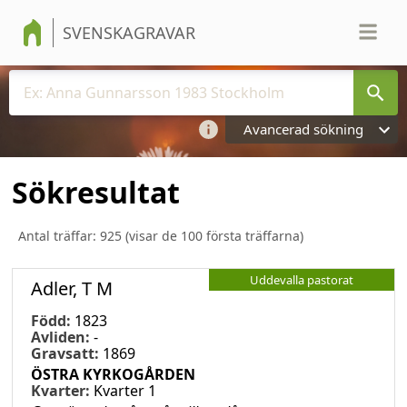
SVENSKAGRAVAR
Avancerad sökning
Sökresultat
Antal träffar:
925
(visar de 100 första träffarna)
Uddevalla pastorat
Adler, T M
Född:
1823
Avliden:
-
Gravsatt:
1869
ÖSTRA KYRKOGÅRDEN
Kvarter:
Kvarter 1