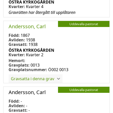
ÖSTRA KYRKOGÅRDEN
Kvarter:
Kvarter 4
Gravrätten har återgått till upplåtaren
Uddevalla pastorat
Andersson, Carl
Född:
1867
Avliden:
1938
Gravsatt:
1938
ÖSTRA KYRKOGÅRDEN
Kvarter:
Kvarter 2
Hemort:
Gravplats:
0013
Gravplatsnummer:
Ö002 0013
Gravsatta i denna grav
Uddevalla pastorat
Andersson, Carl
Född:
-
Avliden:
-
Gravsatt:
-