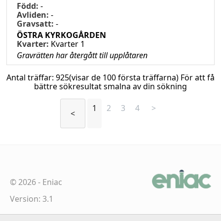
Född:
-
Avliden:
-
Gravsatt:
-
ÖSTRA KYRKOGÅRDEN
Kvarter:
Kvarter 1
Gravrätten har återgått till upplåtaren
Antal träffar:
925
(visar de 100 första träffarna) För att få
bättre sökresultat smalna av din sökning
1
2
3
4
>
<
©
2026
-
Eniac
Version: 3.1