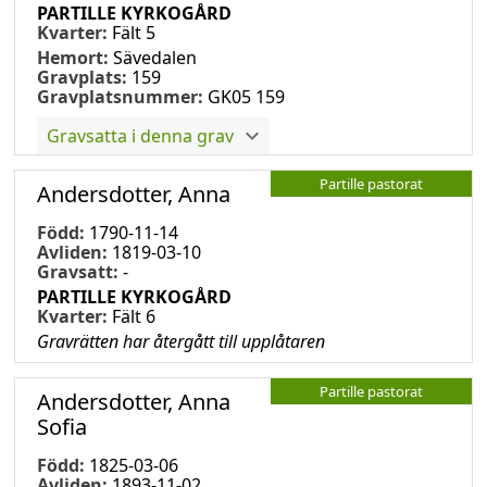
PARTILLE KYRKOGÅRD
Kvarter:
Fält 5
Hemort:
Sävedalen
Gravplats:
159
Gravplatsnummer:
GK05 159
Gravsatta i denna grav
Partille pastorat
Andersdotter, Anna
Född:
1790-11-14
Avliden:
1819-03-10
Gravsatt:
-
PARTILLE KYRKOGÅRD
Kvarter:
Fält 6
Gravrätten har återgått till upplåtaren
Partille pastorat
Andersdotter, Anna
Sofia
Född:
1825-03-06
Avliden:
1893-11-02