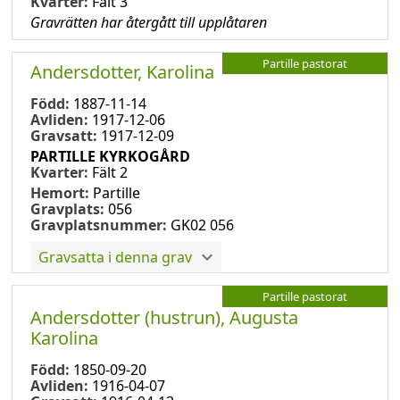
Kvarter:
Fält 3
Gravrätten har återgått till upplåtaren
Partille pastorat
Andersdotter, Karolina
Född:
1887-11-14
Avliden:
1917-12-06
Gravsatt:
1917-12-09
PARTILLE KYRKOGÅRD
Kvarter:
Fält 2
Hemort:
Partille
Gravplats:
056
Gravplatsnummer:
GK02 056
Gravsatta i denna grav
Partille pastorat
Andersdotter (hustrun), Augusta
Karolina
Född:
1850-09-20
Avliden:
1916-04-07