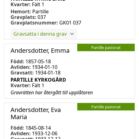
Kvarter:
Fält 1
Hemort:
Partille
Gravplats:
037
Gravplatsnummer:
GK01 037
Gravsatta i denna grav
Partille pastorat
Andersdotter, Emma
Född:
1857-05-18
Avliden:
1934-01-10
Gravsatt:
1934-01-18
PARTILLE KYRKOGÅRD
Kvarter:
Fält 1
Gravrätten har återgått till upplåtaren
Partille pastorat
Andersdotter, Eva
Maria
Född:
1845-08-14
Avliden:
1933-12-06
Gravsatt:
1933-12-12