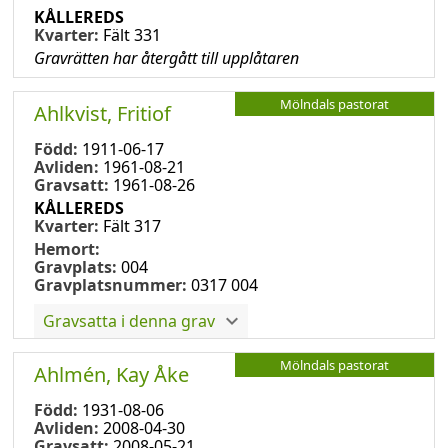
KÅLLEREDS
Kvarter:
Fält 331
Gravrätten har återgått till upplåtaren
Mölndals pastorat
Ahlkvist, Fritiof
Född:
1911-06-17
Avliden:
1961-08-21
Gravsatt:
1961-08-26
KÅLLEREDS
Kvarter:
Fält 317
Hemort:
Gravplats:
004
Gravplatsnummer:
0317 004
Gravsatta i denna grav
Mölndals pastorat
Ahlmén, Kay Åke
Född:
1931-08-06
Avliden:
2008-04-30
Gravsatt:
2008-05-21