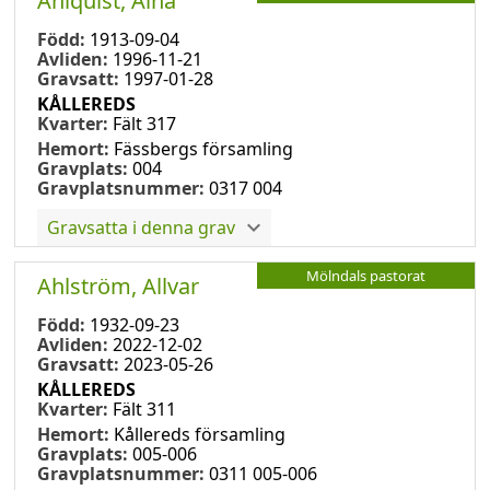
Ahlquist, Aina
Född:
1913-09-04
Avliden:
1996-11-21
Gravsatt:
1997-01-28
KÅLLEREDS
Kvarter:
Fält 317
Hemort:
Fässbergs församling
Gravplats:
004
Gravplatsnummer:
0317 004
Gravsatta i denna grav
Mölndals pastorat
Ahlström, Allvar
Född:
1932-09-23
Avliden:
2022-12-02
Gravsatt:
2023-05-26
KÅLLEREDS
Kvarter:
Fält 311
Hemort:
Kållereds församling
Gravplats:
005-006
Gravplatsnummer:
0311 005-006