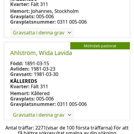
Kvarter:
Fält 311
Hemort:
Johannes, Stockholm
Gravplats:
005-006
Gravplatsnummer:
0311 005-006
Gravsatta i denna grav
Mölndals pastorat
Ahlström, Wida Lavida
Född:
1891-03-15
Avliden:
1981-03-23
Gravsatt:
1981-03-30
KÅLLEREDS
Kvarter:
Fält 311
Hemort:
Kållered
Gravplats:
005-006
Gravplatsnummer:
0311 005-006
Gravsatta i denna grav
Antal träffar:
2271
(visar de 100 första träffarna) För att
få bättre sökresultat smalna av din sökning