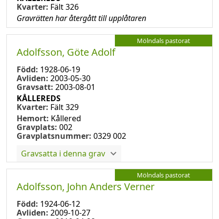
Kvarter:
Fält 326
Gravrätten har återgått till upplåtaren
Mölndals pastorat
Adolfsson, Göte Adolf
Född:
1928-06-19
Avliden:
2003-05-30
Gravsatt:
2003-08-01
KÅLLEREDS
Kvarter:
Fält 329
Hemort:
Kållered
Gravplats:
002
Gravplatsnummer:
0329 002
Gravsatta i denna grav
Mölndals pastorat
Adolfsson, John Anders Verner
Född:
1924-06-12
Avliden:
2009-10-27