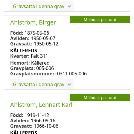
Gravsatta i denna grav
Mölndals pastorat
Ahlström, Birger
Född:
1875-05-06
Avliden:
1950-05-07
Gravsatt:
1950-05-12
KÅLLEREDS
Kvarter:
Fält 311
Hemort:
Kållered
Gravplats:
005-006
Gravplatsnummer:
0311 005-006
Gravsatta i denna grav
Mölndals pastorat
Ahlström, Lennart Karl
Född:
1919-11-12
Avliden:
1966-09-16
Gravsatt:
1966-10-06
KÅLLEREDS