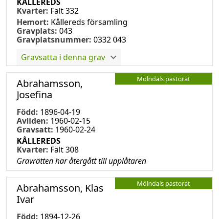
KÅLLEREDS
Kvarter:
Fält 332
Hemort:
Kållereds församling
Gravplats:
043
Gravplatsnummer:
0332 043
Gravsatta i denna grav
Mölndals pastorat
Abrahamsson,
Josefina
Född:
1896-04-19
Avliden:
1960-02-15
Gravsatt:
1960-02-24
KÅLLEREDS
Kvarter:
Fält 308
Gravrätten har återgått till upplåtaren
Mölndals pastorat
Abrahamsson, Klas
Ivar
Född:
1894-12-26