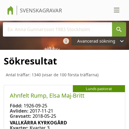
SVENSKAGRAVAR
Avancerad sökning
Sökresultat
Antal träffar:
1340
(visar de 100 första träffarna)
Lunds pastorat
Ahnfelt Rump, Elsa Maj-Britt
Född:
1926-09-25
Avliden:
2017-11-21
Gravsatt:
2018-05-25
VALLKÄRRA KYRKOGÅRD
Kvarter:
Kvarter 3