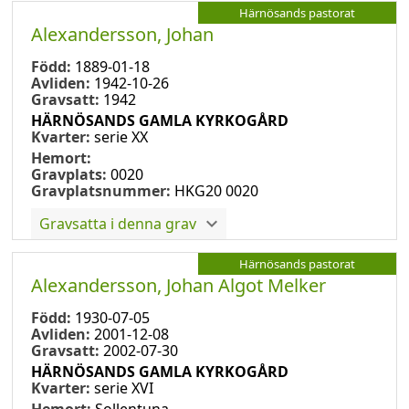
Härnösands pastorat
Alexandersson, Johan
Född:
1889-01-18
Avliden:
1942-10-26
Gravsatt:
1942
HÄRNÖSANDS GAMLA KYRKOGÅRD
Kvarter:
serie XX
Hemort:
Gravplats:
0020
Gravplatsnummer:
HKG20 0020
Gravsatta i denna grav
Härnösands pastorat
Alexandersson, Johan Algot Melker
Född:
1930-07-05
Avliden:
2001-12-08
Gravsatt:
2002-07-30
HÄRNÖSANDS GAMLA KYRKOGÅRD
Kvarter:
serie XVI
Hemort:
Sollentuna