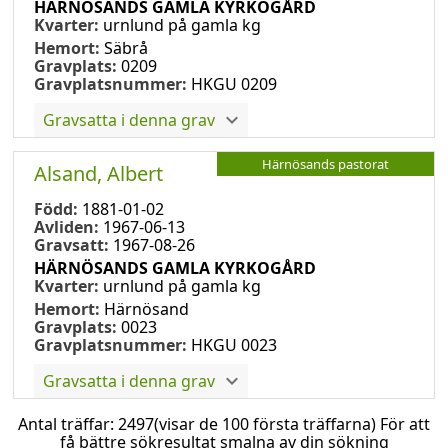
HÄRNÖSANDS GAMLA KYRKOGÅRD
Kvarter:
urnlund på gamla kg
Hemort:
Säbrå
Gravplats:
0209
Gravplatsnummer:
HKGU 0209
Gravsatta i denna grav
Härnösands pastorat
Alsand, Albert
Född:
1881-01-02
Avliden:
1967-06-13
Gravsatt:
1967-08-26
HÄRNÖSANDS GAMLA KYRKOGÅRD
Kvarter:
urnlund på gamla kg
Hemort:
Härnösand
Gravplats:
0023
Gravplatsnummer:
HKGU 0023
Gravsatta i denna grav
Antal träffar:
2497
(visar de 100 första träffarna) För att
få bättre sökresultat smalna av din sökning