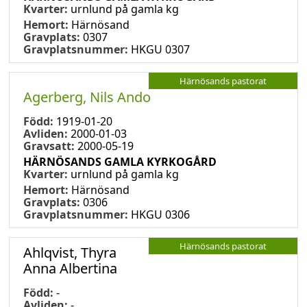
Kvarter:
urnlund på gamla kg
Hemort:
Härnösand
Gravplats:
0307
Gravplatsnummer:
HKGU 0307
Härnösands pastorat
Agerberg, Nils Ando
Född:
1919-01-20
Avliden:
2000-01-03
Gravsatt:
2000-05-19
HÄRNÖSANDS GAMLA KYRKOGÅRD
Kvarter:
urnlund på gamla kg
Hemort:
Härnösand
Gravplats:
0306
Gravplatsnummer:
HKGU 0306
Härnösands pastorat
Ahlqvist, Thyra
Anna Albertina
Född:
-
Avliden:
-