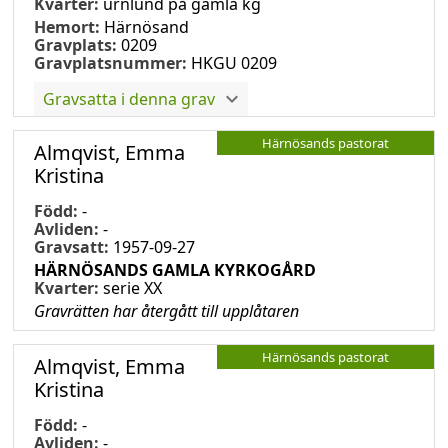
Kvarter:
urnlund på gamla kg
Hemort:
Härnösand
Gravplats:
0209
Gravplatsnummer:
HKGU 0209
Gravsatta i denna grav
Härnösands pastorat
Almqvist, Emma
Kristina
Född:
-
Avliden:
-
Gravsatt:
1957-09-27
HÄRNÖSANDS GAMLA KYRKOGÅRD
Kvarter:
serie XX
Gravrätten har återgått till upplåtaren
Härnösands pastorat
Almqvist, Emma
Kristina
Född:
-
Avliden:
-