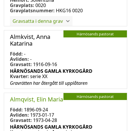
Gravplats:
0020
Gravplatsnummer:
HKG16 0020
Gravsatta i denna grav
Härnösands pastorat
Almkvist, Anna
Katarina
Född:
-
Avliden:
-
Gravsatt:
1916-09-16
HÄRNÖSANDS GAMLA KYRKOGÅRD
Kvarter:
serie XX
Gravrätten har återgått till upplåtaren
Härnösands pastorat
Almqvist, Elin Maria
Född:
1896-09-24
Avliden:
1973-01-17
Gravsatt:
1973-04-28
HÄRNÖSANDS GAMLA KYRKOGÅRD