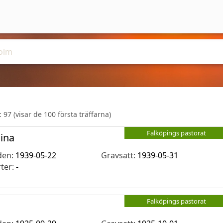
r:
97
(visar de 100 första träffarna)
Falköpings pastorat
mina
den:
1939-05-22
Gravsatt:
1939-05-31
rter:
-
Falköpings pastorat