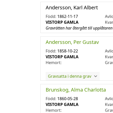
Andersson, Karl Albert
Född:
1862-11-17
Avli
VISTORP GAMLA
Kva
Gravrätten har återgått till upplåtaren
Andersson, Per Gustav
Född:
1858-10-22
Avli
VISTORP GAMLA
Kva
Hemort:
Gra
Gravsatta i denna grav
Brunskog, Alma Charlotta
Född:
1860-05-28
Avli
VISTORP GAMLA
Kva
Hemort:
Gra