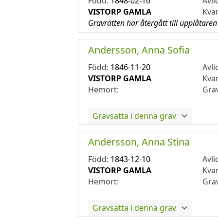
Född:
1848-02-10
Avli
VISTORP GAMLA
Kva
Gravrätten har återgått till upplåtaren
Andersson, Anna Sofia
Född:
1846-11-20
Avli
VISTORP GAMLA
Kva
Hemort:
Gra
Gravsatta i denna grav
Andersson, Anna Stina
Född:
1843-12-10
Avli
VISTORP GAMLA
Kva
Hemort:
Gra
Gravsatta i denna grav