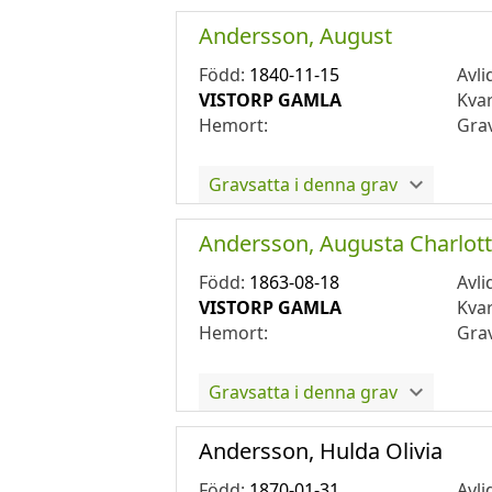
Andersson, August
Född:
1840-11-15
Avli
VISTORP GAMLA
Kva
Hemort:
Gra
Gravsatta i denna grav
Andersson, Augusta Charlot
Född:
1863-08-18
Avli
VISTORP GAMLA
Kva
Hemort:
Gra
Gravsatta i denna grav
Andersson, Hulda Olivia
Född:
1870-01-31
Avli