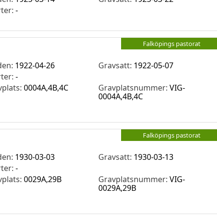
rter:
-
Falköpings pastorat
den:
1922-04-26
Gravsatt:
1922-05-07
rter:
-
vplats:
0004A,4B,4C
Gravplatsnummer:
VIG-
0004A,4B,4C
Falköpings pastorat
den:
1930-03-03
Gravsatt:
1930-03-13
rter:
-
vplats:
0029A,29B
Gravplatsnummer:
VIG-
0029A,29B