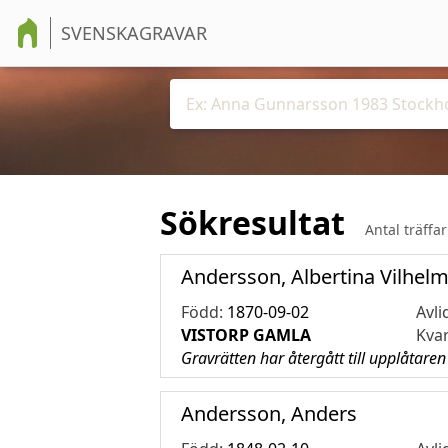
SVENSKAGRAVAR
Sökresultat
Antal träffa
Andersson, Albertina Vilhel
Född:
1870-09-02
Avli
VISTORP GAMLA
Kva
Gravrätten har återgått till upplåtaren
Andersson, Anders