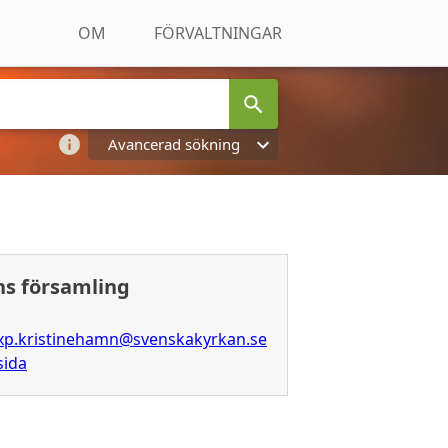
OM
FÖRVALTNINGAR
Avancerad sökning
s församling
xp.kristinehamn@svenskakyrkan.se
sida