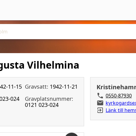
usta Vilhelmina
42-11-15
Gravsatt:
1942-11-21
Kristinehamn
0550-87930
023-024
Gravplatsnummer:
kyrkogardse
0121 023-024
Länk till hem