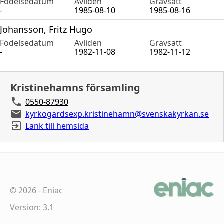
Födelsedatum
Avliden
Gravsatt
-
1985-08-10
1985-08-16
Johansson, Fritz Hugo
Födelsedatum
Avliden
Gravsatt
-
1982-11-08
1982-11-12
Kristinehamns församling
0550-87930
kyrkogardsexp.kristinehamn@svenskakyrkan.se
Länk till hemsida
©
2026
-
Eniac
Version: 3.1