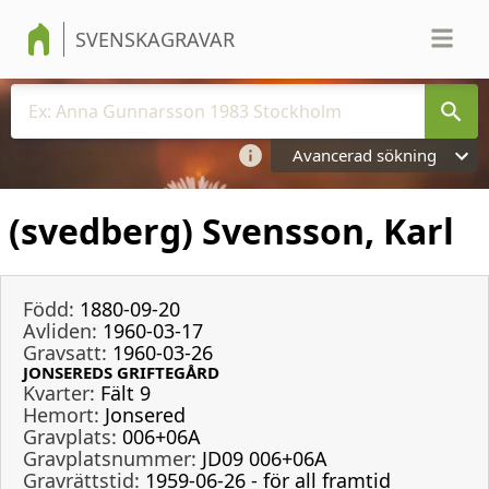
SVENSKAGRAVAR
Avancerad sökning
(svedberg) Svensson, Karl
Född:
1880-09-20
Avliden:
1960-03-17
Gravsatt:
1960-03-26
JONSEREDS GRIFTEGÅRD
Kvarter:
Fält 9
Hemort:
Jonsered
Gravplats:
006+06A
Gravplatsnummer:
JD09 006+06A
Gravrättstid:
1959-06-26 - för all framtid