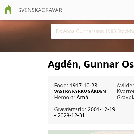
SVENSKAGRAVAR
Agdén, Gunnar Os
Född:
1917-10-28
Avlide
Kvarter
VÄSTRA KYRKOGÅRDEN
Hemort:
Åmål
Gravpl
Gravrättstid:
2001-12-19
- 2028-12-31