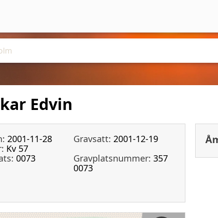
kar Edvin
n:
2001-11-28
Gravsatt:
2001-12-19
Åm
:
Kv 57
ats:
0073
Gravplatsnummer:
357
0073