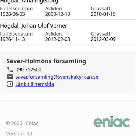
Högdal, Aina Ingeborg
Födelsedatum
Avliden
Gravsatt
1928-06-03
2009-12-19
2010-01-15
Högdal, Johan Olof Verner
Födelsedatum
Avliden
Gravsatt
1926-11-13
2012-02-03
2012-03-09
Sävar-Holmöns församling
090 712500
savar.forsamling@svenskakyrkan.se
Länk till hemsida
©
2026
-
Eniac
Version: 3.1