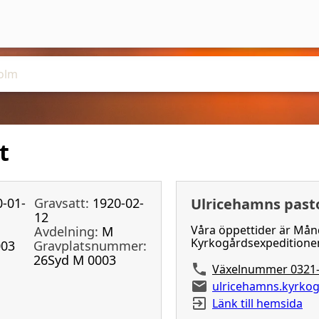
t
-01-
Gravsatt:
1920-02-
Ulricehamns past
12
Våra öppettider är Mån
Avdelning:
M
Kyrkogårdsexpeditionen
003
Gravplatsnummer:
26Syd M 0003
Växelnummer 0321-
ulricehamns.kyrko
Länk till hemsida