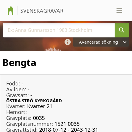
SVENSKAGRAVAR
Avancerad sökning
Bengta
Född:
-
Avliden:
-
Gravsatt:
-
ÖSTRA STRÖ KYRKOGÅRD
Kvarter:
Kvarter 21
Hemort:
Gravplats:
0035
Gravplatsnummer:
1521 0035
Gravrättstid:
2018-07-12 - 2043-12-31