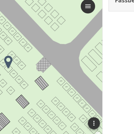
Fässb