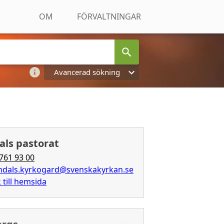
OM
FÖRVALTNINGAR
Avancerad sökning
als pastorat
761 93 00
ndals.kyrkogard@svenskakyrkan.se
 till hemsida