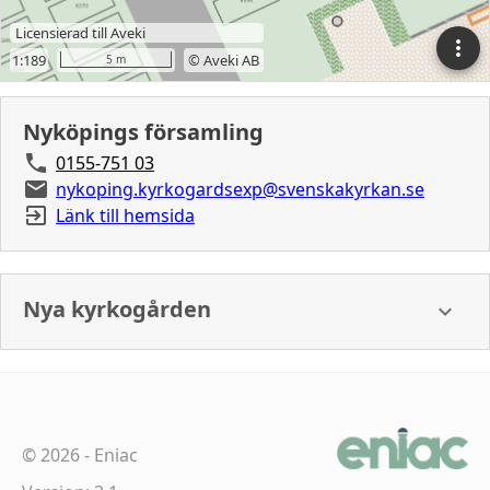
Nyköpings församling
0155-751 03
nykoping.kyrkogardsexp@svenskakyrkan.se
Länk till hemsida
Nya kyrkogården
©
2026
-
Eniac