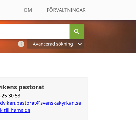
OM
FÖRVALTNINGAR
Avancerad sökning
ikens pastorat
-25 30 53
dviken.pastorat@svenskakyrkan.se
k till hemsida