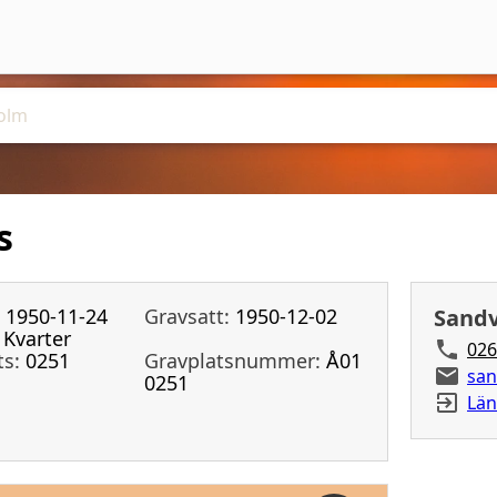
s
1950-11-24
Gravsatt:
1950-12-02
Sandv
Kvarter
026
ts:
0251
Gravplatsnummer:
Å01
san
0251
Län