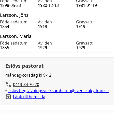
Födelsedatum
Avliden
Gravsatt
1898-05-23
1980-12-13
1981-01-19
Larsson, Jöns
Födelsedatum
Avliden
Gravsatt
1854
1919
1919
Larsson, Maria
Födelsedatum
Avliden
Gravsatt
1855
1929
1929
Eslövs pastorat
måndag-torsdag kl 9-12
0413-34 70 20
eslov.begravningsverksamheten@svenskakyrkan.se
Länk till hemsida