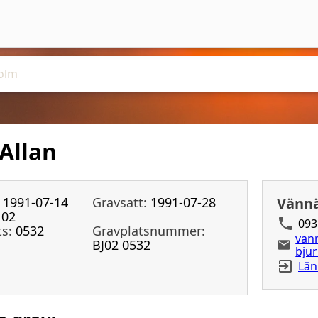
Allan
1991-07-14
Gravsatt:
1991-07-28
Vännä
02
093
ts:
0532
Gravplatsnummer:
van
BJ02 0532
bju
Län