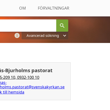
OM
FÖRVALTNINGAR
Avancerad sökning
s-Bjurholms pastorat
5-209 10, 0932-100 10
nas-
rholms.pastorat@svenskakyrkan.se
k till hemsida