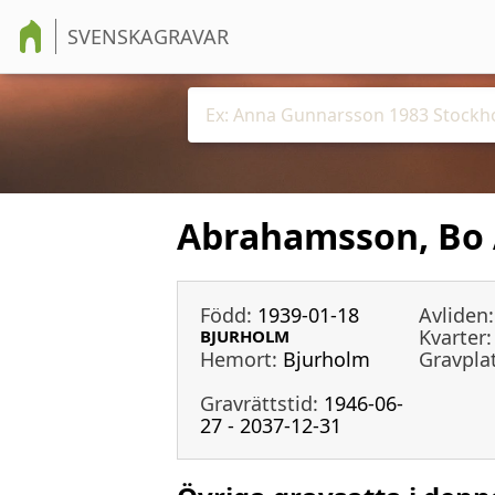
SVENSKAGRAVAR
Abrahamsson, Bo 
Född:
1939-01-18
Avliden:
Kvarter:
BJURHOLM
Hemort:
Bjurholm
Gravpla
Gravrättstid:
1946-06-
27 - 2037-12-31