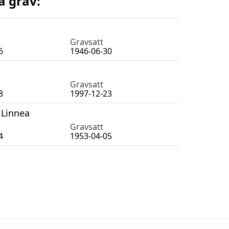
a grav:
Gravsatt
6
1946-06-30
Gravsatt
8
1997-12-23
Linnea
Gravsatt
4
1953-04-05