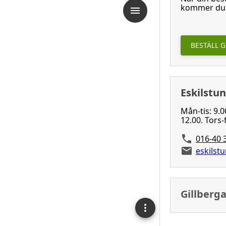
kommer du a
BESTÄLL 
Eskilstu
Mån-tis: 9.0
12.00. Tors-
016-40 
eskilst
Gillberg