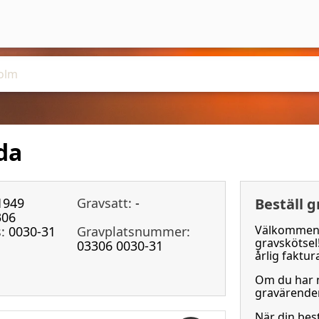
da
1949
Gravsatt:
-
Beställ g
306
Välkommen 
:
0030-31
Gravplatsnummer:
gravskötsel
03306 0030-31
årlig faktur
Om du har n
gravärenden
När din bes