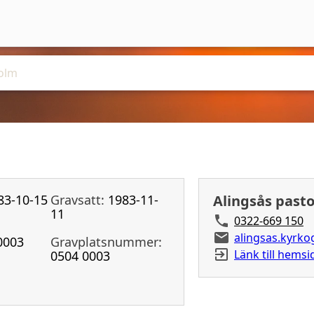
83-10-15
Gravsatt:
1983-11-
Alingsås past
11
0322-669 150
alingsas.kyrk
0003
Gravplatsnummer:
Länk till hemsi
0504 0003