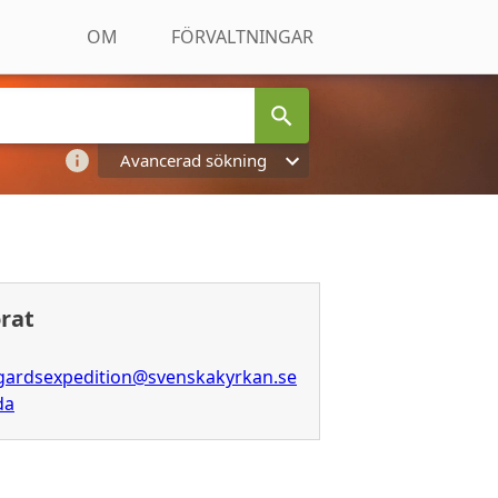
OM
FÖRVALTNINGAR
Avancerad sökning
orat
ogardsexpedition@svenskakyrkan.se
da