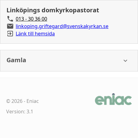
Linköpings domkyrkopastorat
013 - 30 36 00
linkoping.griftegard@svenskakyrkan.se
Länk till hemsida
Gamla
©
2026
-
Eniac
Version: 3.1