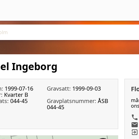
el Ingeborg
n:
1999-07-16
Gravsatt:
1999-09-03
Fl
:
Kvarter B
mån
ats:
044-45
Gravplatsnummer:
ÅSB
ons
044-45