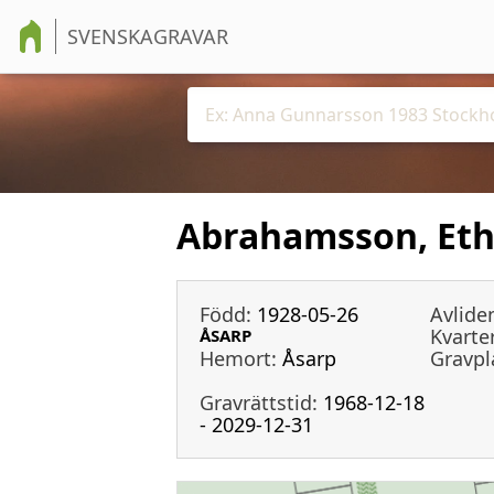
SVENSKAGRAVAR
Abrahamsson, Eth
Född:
1928-05-26
Avlide
Kvarter
ÅSARP
Hemort:
Åsarp
Gravpl
Gravrättstid:
1968-12-18
- 2029-12-31