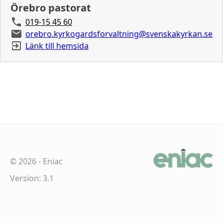
Örebro pastorat
019-15 45 60
orebro.kyrkogardsforvaltning@svenskakyrkan.se
Länk till hemsida
©
2026
-
Eniac
Version: 3.1