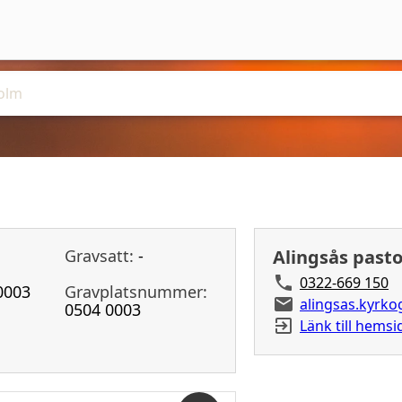
Gravsatt:
-
Alingsås past
0322-669 150
0003
Gravplatsnummer:
alingsas.kyrk
0504 0003
Länk till hemsi