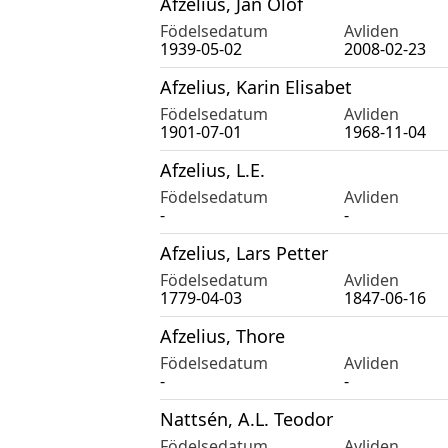
Afzelius, Jan Olof
Födelsedatum
Avliden
1939-05-02
2008-02-23
Afzelius, Karin Elisabet
Födelsedatum
Avliden
1901-07-01
1968-11-04
Afzelius, L.E.
Födelsedatum
Avliden
-
-
Afzelius, Lars Petter
Födelsedatum
Avliden
1779-04-03
1847-06-16
Afzelius, Thore
Födelsedatum
Avliden
-
-
Nattsén, A.L. Teodor
Födelsedatum
Avliden