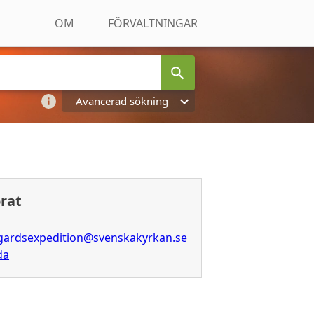
OM
FÖRVALTNINGAR
Avancerad sökning
orat
ogardsexpedition@svenskakyrkan.se
da