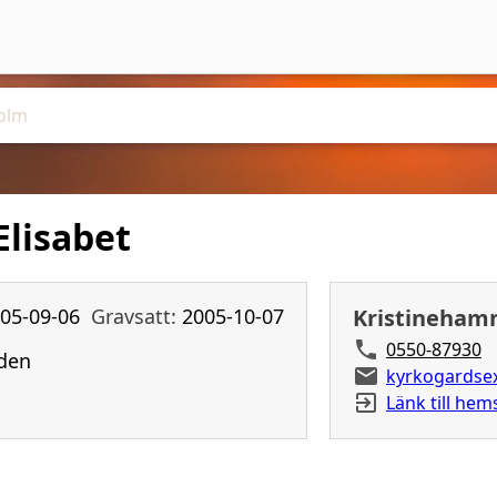
Elisabet
05-09-06
Gravsatt:
2005-10-07
Kristinehamn
0550-87930
den
kyrkogardse
Länk till hem