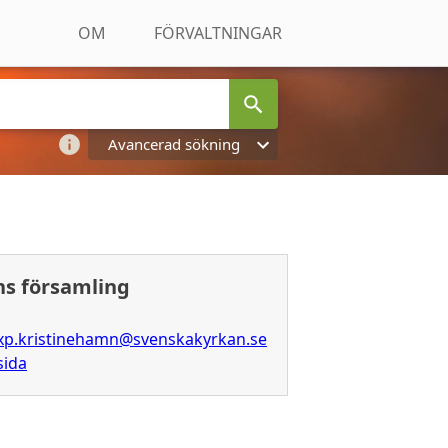
OM
FÖRVALTNINGAR
Avancerad sökning
s församling
xp.kristinehamn@svenskakyrkan.se
sida